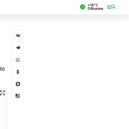
+18 °С
Облачно
по