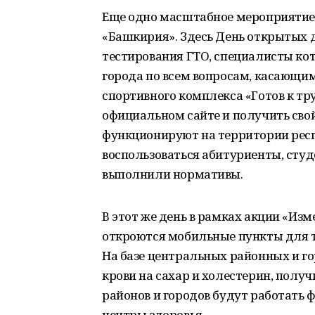
Еще одно масштабное мероприятие 
«Башкирия». Здесь День открытых 
тестирования ГТО, специалисты ко
города по всем вопросам, касающи
спортивного комплекса «Готов к тру
официальном сайте и получить свой
функционируют на территории рес
воспользоваться абитуриенты, сту
выполнили нормативы.
В этот же день в рамках акции «Изм
откроются мобильные пункты для тех
На базе центральных районных и г
крови на сахар и холестерин, получ
районов и городов будут работать
центры здоровья.