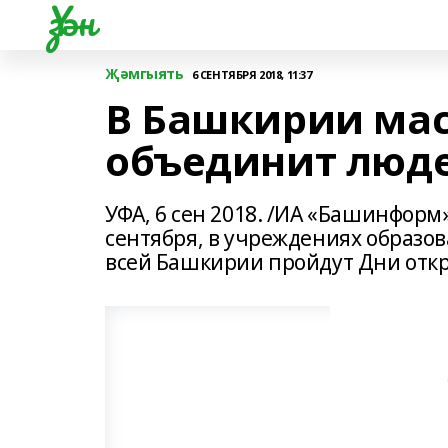
Үзән
Җәмгыять
6 СЕНТЯБРЯ 2018, 11:37
В Башкирии ма
объединит люде
УФА, 6 сен 2018. /ИА «Башинформ»
сентября, в учреждениях образов
всей Башкирии пройдут Дни отк