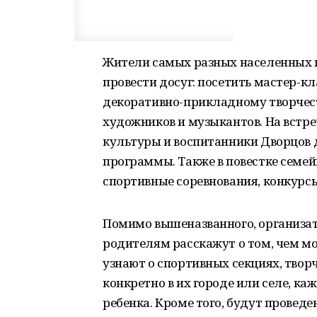
Жители самых разных населенных п
провести досуг: посетить мастер-к
декоративно-прикладному творчеств
художников и музыкантов. На встр
культуры и воспитанники Дворцов 
программы. Также в повестке семей
спортивные соревнования, конкурсы
Помимо вышеназванного, организат
родителям расскажут о том, чем мо
узнают о спортивных секциях, тво
конкретно в их городе или селе, к
ребенка. Кроме того, будут провед