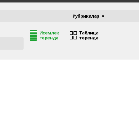
Рубрикалар
Исемлек
Таблица
төрендә
төрендә