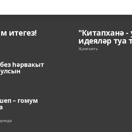
м итегез!
"Китапханә - 
идеяләр туа 
Җәмгыять
без һәрвакыт
булсын
шеп – гомум
а
әрендә