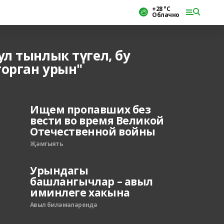
+28 °С
Облачно
ул тынлык түгел, бу
торган урын"
Ищем пропавших без
вести во время Великой
Отечественной войны
Җәмгыять
Урындагы
башлангычлар – авыл
иминлеге хакына
Авыл биләмәләрендә