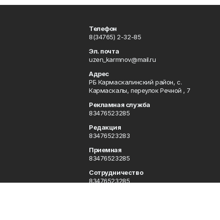
Телефон
8(34765) 2-32-85
Эл. почта
uzen_karmnov@mail.ru
Адрес
РБ Кармаскалинский район, с.
Кармаскалы, переулок Речной , 7
Рекламная служба
83476523285
Редакция
83476523283
Приемная
83476523285
Сотрудничество
83476523285
Отдел кадров
83476523285