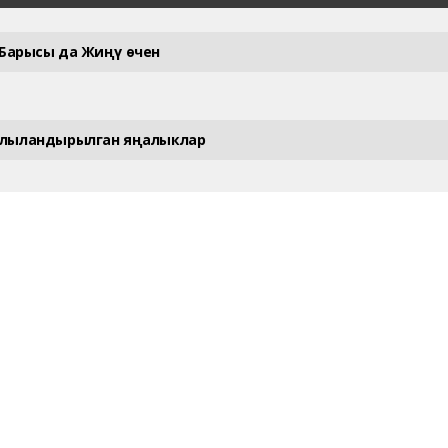
Барысы да Жиңү өчен
улыландырылган яңалыклар