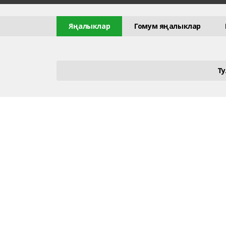
Яңалыклар
Гомум яңалыклар
Т