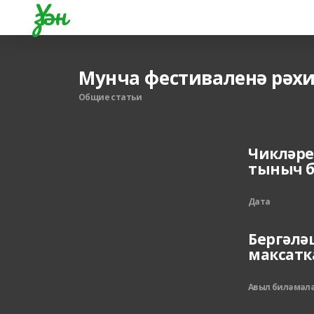
Үзән
Мунча фестиваленә рәхи
Общие статьи
Чикләре
тыныч 
Дата
Бергәлә
максатк
Авыл биләмәл