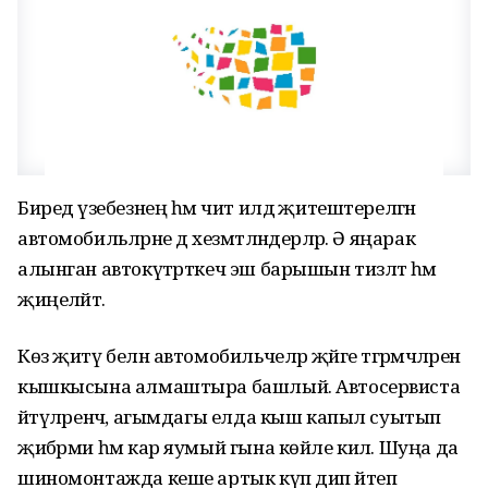
Биредә үзебезнең һәм чит илдә җитештерелгән
автомобильләрне дә хезмәтләндерәләр. Ә яңарак
алынган автокүтәрткеч эш барышын тизләтә һәм
җиңеләйтә.
Көз җитү белән автомо­бильчеләр җәйге тәгәрмәч­ләрен
кышкысына алмаштыра башлый. Автосервиста
әйтүләренчә, агымдагы елда кыш капыл суытып
җибәрми һәм кар яумый гына көйле килә. Шуңа да
шиномонтажда кеше артык күп дип әйтеп