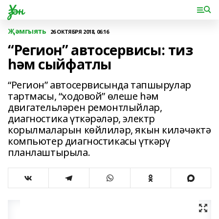
Үзән
Җәмгыять
26 ОКТЯБРЯ 2018, 06:16
“Регион” автосервисы: тиз
һәм сыйфатлы
“Регион” автосервисында тапшырулар
тартмасы, “ходовой” өлеше һәм
двигательләрен ремонтлыйлар,
диагностика үткәрәләр, электр
корылмаларын көйлиләр, якын киләчәктә
компьютер диагностикасы үткәрү
планлаштырыла.