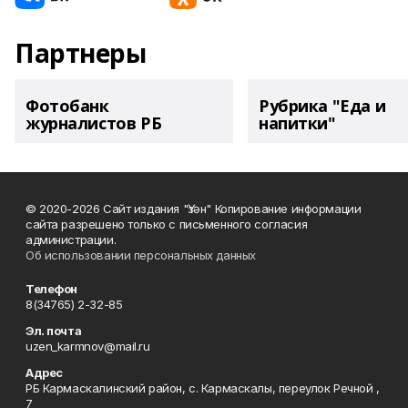
Партнеры
Фотобанк
Рубрика "Еда и
журналистов РБ
напитки"
© 2020-2026 Сайт издания "Үзән" Копирование информации
сайта разрешено только с письменного согласия
администрации.
Об использовании персональных данных
Телефон
8(34765) 2-32-85
Эл. почта
uzen_karmnov@mail.ru
Адрес
РБ Кармаскалинский район, с. Кармаскалы, переулок Речной ,
7