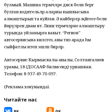
булмый. Машина тәгәрмәчләре диск белән бергә
булган водительләр аларны кышкысына
алмаштырып та куйган. Ә кайберләр җәйгесе белән
йөрүләрен дәвам итә. Ләкин тәгәрмәчләрне алмаштыру
турында уйланырга вакыт. “Регион”
автосервисына килсәгез, аны тиз арада һәм
сыйфатлы итеп эшләп бирәләр.
Автосервис Кырмыскалы авылы, Солтангалиев
урамы, 18 (ДОСААФ биләмәсендә) урнашкан.
Телефон: 8-937-49-70-097.
(Реклама хокукында).
Читайте нас