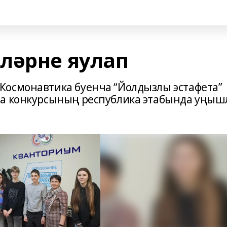
ләрне яулап
Космонавтика буенча “Йолдызлы эстафета”
ра конкурсының республика этабында уңы