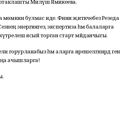
 уртаклашты Миләүшә Ямикеева.
а мөмкин булмас иде. Фәнни җитәкчебез Резеда
Сезнең энергиягез, экспертиза һәм балаларга
күтәрелеш ясый торган старт мәйданчыгы.
ән горурланабыз һәм аларга ирешелгәннәрдә генә
яңа ачышларга!
ы.