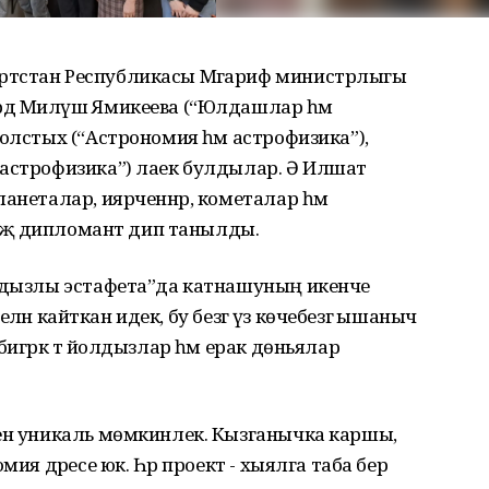
ртстан Республикасы Мәгариф министрлыгы
ә Миләүшә Ямикеева (“Юлдашлар һәм
олстых (“Астрономия һәм астрофизика”),
 астрофизика”) лаек булдылар. Ә Илшат
анеталар, иярченнәр, кометалар һәм
рәҗә дипломант дип танылды.
олдызлы эстафета”да катнашуның икенче
белән кайткан идек, бу безгә үз көчебезгә ышаныч
игрәк тә йолдызлар һәм ерак дөньялар
чен уникаль мөмкинлек. Кызганычка каршы,
мия дәресе юк. Һәр проект - хыялга таба бер