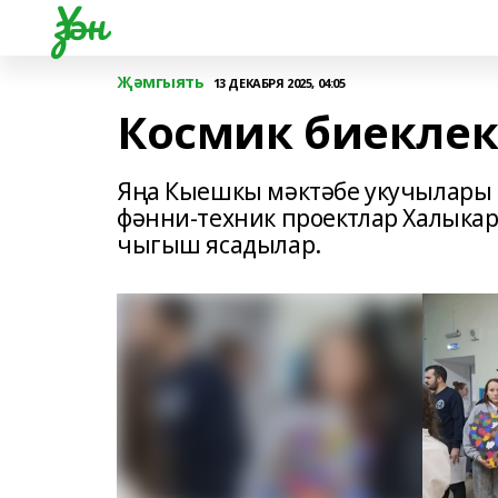
Үзән
Җәмгыять
13 ДЕКАБРЯ 2025, 04:05
Космик биеклек
Яңа Кыешкы мәктәбе укучылары 
фәнни-техник проектлар Халыка
чыгыш ясадылар.