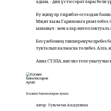
адым, - дип үз тәэссоратлары белән
Бу җиңүләр тәҗрибәле остаздан башк
Мәҗит кызы Гариповага рәхмәтлебез. 
ышаныч - менә алар интеллектуаль 
Без үзебезнең тикшеренүчеләребез бел
тукталып калмаска телибез. Алга, 
Анна СТЭПА, инглиз теле укытучыс
Космик биеклекләрне яулап
Автор:
Гульчачак Асадуллина