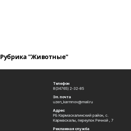
Рубрика "Животные"
Телефон
8(34765) 2-32-85
Эл. почта
uzen_karmnov@mail.ru
Адрес
РБ Кармаскалинский район, с.
Кармаскалы, переулок Речной , 7
Рекламная служба