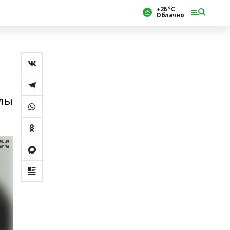
+26 °С
Облачно
шлы