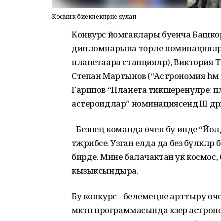
Космик биеклекләрне яулап
Конкурс йомгаклары буенча Башко
дипломнарына төрле номинацияләрд
планетаара станцияләр), Виктория Т
Степан Мартынов (“Астрономия һәм
Гарипов “Планета тикшеренүләре: пл
астероидлар” номинациясендә III дә
- Безнең команда өчен бу инде “Й
тәҗрибәсе. Узган елда да без бүләкләр 
бирде. Мине балачактан ук космос, б
кызыксындыра.
Бу конкурс - белемеңне арттыру ө
мәктәп программасында хәзер астроно