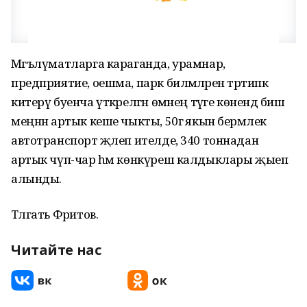
Мәгълүматларга караганда, урамнар,
предприятие, оешма, парк биләмәләрен тәртипкә
китерү буенча үткәрелгән өмәнең тәүге көнендә биш
меңнән артык кеше чыкты, 50гә якын берәмлек
автотранспорт җәлеп ителде, 340 тоннадан
артык чүп-чар һәм көнкүреш калдыклары җыеп
алынды.
Тәлгать Фәритов.
Читайте нас