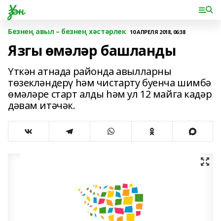
Үзән
Безнең авыл – безнең хәстәрлек
10 АПРЕЛЯ 2018, 06:38
Язгы өмәләр башланды
Үткән атнада районда авылларны
төзекләндерү һәм чистарту буенча шимбә
өмәләре старт алды һәм ул 12 майга кадәр
дәвам итәчәк.