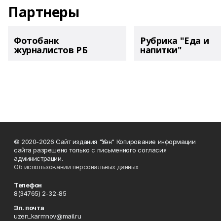
Партнеры
Фотобанк
Рубрика "Еда и
журналистов РБ
напитки"
© 2020-2026 Сайт издания "Үзән" Копирование информации
сайта разрешено только с письменного согласия
администрации.
Об использовании персональных данных
Телефон
8(34765) 2-32-85
Эл. почта
uzen_karmnov@mail.ru