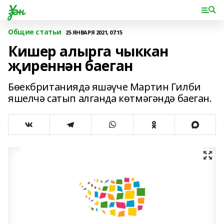
Үзән
Общие статьи
25 ЯНВАРЯ 2021, 07:15
Кишер алырга чыккан
җиреннән баеган
Бөекбританиядә яшәүче Мартин Гилби
яшелчә сатып алганда көтмәгәндә баеган.