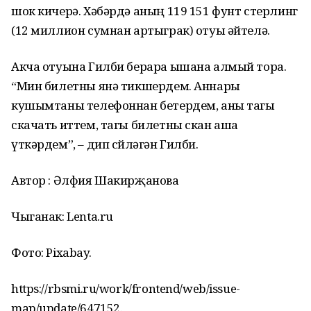
шок кичерә. Хәбәрдә аның 119 151 фунт стерлинг
(12 миллион сумнан артыграк) отуы әйтелә.
Акча отуына Гилби берара ышана алмый тора.
“Мин билетны янә тикшердем. Аннары
кушымтаны телефоннан бетердем, аны тагы
скачать иттем, тагы билетны скан аша
үткәрдем”, – дип сөйләгән Гилби.
Автор : Әлфия Шакирҗанова
Чыганак: Lenta.ru
Фото: Pixabay.
https://rbsmi.ru/work/frontend/web/issue-
map/update/647152.