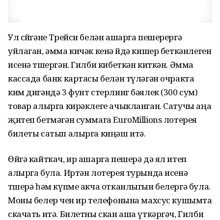
Ул сөйгәне Трейси белән ашарга пешерергә
уйлаган, әмма кичәк кенә өйдә кишер беткәнлеген
исенә төшергән. Гилби кибеткән киткән. Әмма
кассада банк картасы белән түләгән очракта
ким дигәндә 3 фунт стерлинг бәялек (300 сум)
товар алырга кирәклеге ачыкланган. Сатучы аңа
җитеп бетмәгән суммага EuroMillions лотерея
билеты сатып алырга киңәш итә.
Өйгә кайткач, ир ашарга пешерә дә ял итеп
алырга була. Иртән лотерея турында исенә
төшерә һәм күпме акча отканлыгын белергә була.
Моны белер өчен ир телефонына махсус кушымта
скачать итә. Билетны скан аша үткәргәч, Гилби