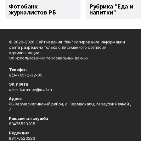
Фотобанк
Рубрика "Еда и
журналистов РБ
напитки"
© 2020-2026 Сайт издания "Үзән" Копирование информации
сайта разрешено только с письменного согласия
администрации.
Об использовании персональных данных
Телефон
8(34765) 2-32-85
Эл. почта
uzen_karmnov@mail.ru
Адрес
РБ Кармаскалинский район, с. Кармаскалы, переулок Речной ,
7
Рекламная служба
83476523285
Редакция
83476523283