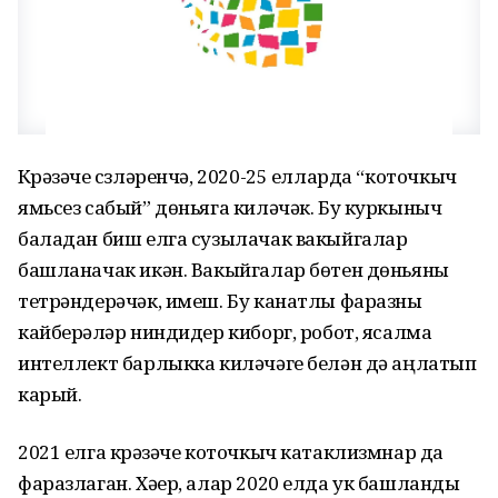
Күрәзәче сүзләренчә, 2020-25 елларда “коточкыч
ямьсез сабый” дөньяга киләчәк. Бу куркыныч
баладан биш елга сузылачак вакыйгалар
башланачак икән. Вакыйгалар бөтен дөньяны
тетрәндерәчәк, имеш. Бу канатлы фаразны
кайберәүләр ниндидер киборг, робот, ясалма
интеллект барлыкка киләчәге белән дә аңлатып
карый.
2021 елга күрәзәче коточкыч катаклизмнар да
фаразлаган. Хәер, алар 2020 елда ук башланды