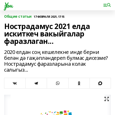
Үзән
Общие статьи
17 ФЕВРАЛЯ 2021, 17:15
Нострадамус 2021 елда
искиткеч вакыйгалар
фаразлаган...
2020 елдан соң кешелекне инде берни
белән дә гаҗәпләндереп булмас дисезме?
Нострадамус фаразларына колак
салыгыз...