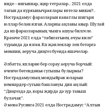
инде – янгыннар, җир тетрәүләр... 2021 елда
тагын да куркынычраклары көтелә микән?..
Нострадамус фаразларын канатлы шигъри
юллар белән язган. Аларны аңлавы авыр. Шулай
да күп фаразларының чынга ашуы билгеле.
Күрәзәче 2021 елда “табигатьнең ачуы килүе”
турында да язган. Күп җәнлекләр үлеп бетәргә
мөмкин, аеруча диңгез буенда яшәүчеләр.
Әлбәттә, күпләрне бер сорау аеруча борчый:
өченче бөтендөнья сугышы булырмы?
Нострадамусның мондыйрак юларын
кемнәрдер сугыш башлануы дип аңлый:
“Диңгездә дә, коры җирдә дә зур тавыш
булачак”.
Ә менә Русиягә 2021 елда Нострадамус “Алтын