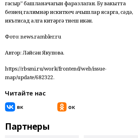
гасыр” башланачагын фаразлаган. Бу вакытта
безнең галимнәр искиткеч ачышлар ясарга, сәүдә,
икътисад алга китәргә тиеш икән.
Фото: news.rambler.ru
Автор: Ләйсән Якупова.
https://rbsmi.ru/work/frontend/web/issue-
map/update/682322.
Читайте нас
Партнеры