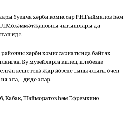
ары буенча хәрби комиссар Р.Н.Гыймалов һәм
 А.Л.Мөхәммәтҗановның чыгышлары да
ган иде.
, районның хәрби комиссариатында байтак
анган. Бу музейларга килеп, илебезнең
белгән кеше генә җир йөзенең тынычлыгы өчен
 ала, - диде алар.
б, Кабак, Шәйморатов һәм Ефремкино