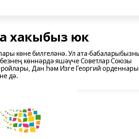
а хакыбыз юк
йлары көне билгеләнә. Ул ата-бабаларыбызн
, безнең көннәрдә яшәүче Советлар Союзы
еройлары, Дан һәм Изге Георгий орденнары
не дә.