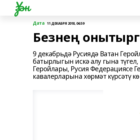
Үзән
Дата
11 ДЕКАБРЯ 2018, 06:59
Безнең онытырг
9 декабрьдә Русиядә Ватан Геро
батырлыгын искә алу гына түгел
Геройлары, Русия Федерациясе Г
кавалерларына хөрмәт күрсәтү кө