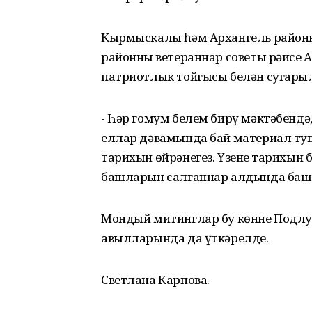
Кырмыскалы һәм Архангель районн
районның ветераннар советы рәисе
патриотлык тойгысы белән сугарыл
- Һәр гомум белем бирү мәктәбендә
еллар дәвамында бай материал тупл
тарихын өйрәнегез. Үзенең тарихын 
башларын салганнар алдында баш ия
Мондый митинглар бу көнне Подлу
авылларында да үткәрелде.
Светлана Карпова.