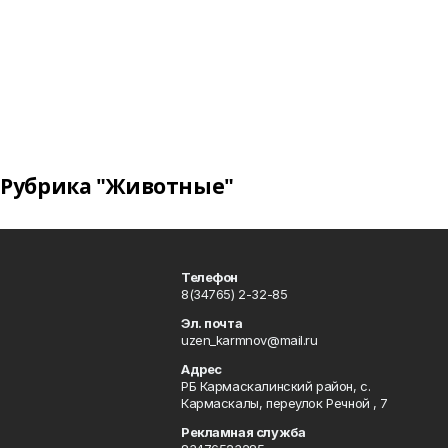
Рубрика "Животные"
Телефон
8(34765) 2-32-85
Эл. почта
uzen_karmnov@mail.ru
Адрес
РБ Кармаскалинский район, с.
Кармаскалы, переулок Речной , 7
Рекламная служба