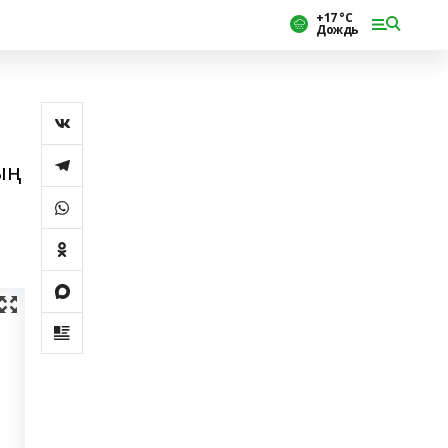
+17 °С
Дождь
ың