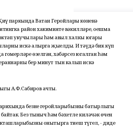
иңү паркында Ватан Геройлары көненә
итингка район хакимияте вәкилләре, оешма
мәктәп укучылары һәм авыл халкы югары
ларны искә алырга җыелды. Иң тәүдә бик күп
 гомерләре өзелгән, хәбәрсез югалган һәм
ераннарны бер минут тын калып искә
гы А.Ф.Сабиров ачты.
арихында безнең геройларыбызның батырлыгы
 байтак. Без тыныч һәм бәхетле киләчәк өчен
якташларыбызны онытырга тиеш түгел, - диде