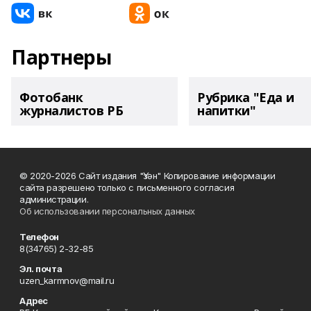
Партнеры
Фотобанк
Рубрика "Еда и
журналистов РБ
напитки"
© 2020-2026 Сайт издания "Үзән" Копирование информации
сайта разрешено только с письменного согласия
администрации.
Об использовании персональных данных
Телефон
8(34765) 2-32-85
Эл. почта
uzen_karmnov@mail.ru
Адрес