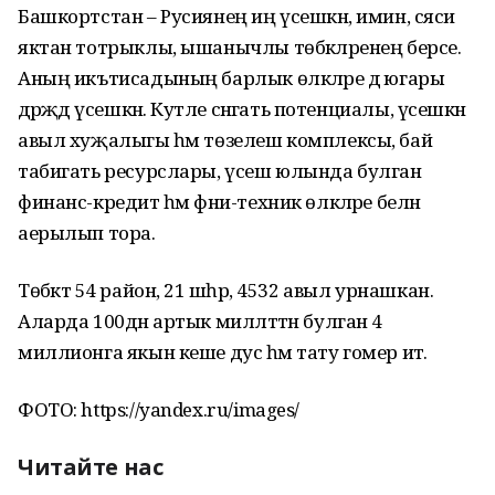
Башкортстан – Русиянең иң үсешкән, имин, сәяси
яктан тотрыклы, ышанычлы төбәк­ләренең берсе.
Аның икътиса­дының барлык өлкәләре дә югары
дәрәҗәдә үсешкән. Куәтле сәнәгать потенциалы, үсешкән
авыл хуҗалыгы һәм төзелеш комплексы, бай
табигать ресурслары, үсеш юлын­да булган
финанс-кредит һәм фәни-техник өлкәләре белән
аерылып тора.
Төбәктә 54 район, 21 шәһәр, 4532 авыл урнашкан.
Аларда 100дән артык милләт­тән булган 4
миллионга якын кеше дус һәм тату гомер итә.
ФОТО: https://yandex.ru/images/
Читайте нас