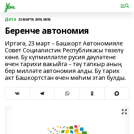
Үзән
Дата
22 МАРТА 2019, 08:55
Беренче автономия
Иртәгә, 23 март – Башкорт Автономияле
Совет Социалистик Республикасы төзелү
көне. Бу күпмилләтле русия дәүләтене
өчен тарихи вакыйга – тәү тапкыр аның
бер милләте автономия алды. Бу тарих
акт Башкортстан өчен мөһим этап булды.