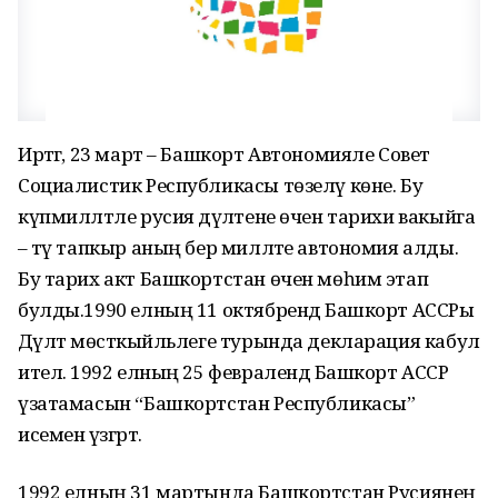
Иртәгә, 23 март – Башкорт Автономияле Совет
Социалистик Республикасы төзелү көне. Бу
күпмилләтле русия дәүләтене өчен тарихи вакыйга
– тәү тапкыр аның бер милләте автономия алды.
Бу тарих акт Башкортстан өчен мөһим этап
булды.1990 елның 11 октябрендә Башкорт АССРы
Дәүләт мөс­тәкыйльлеге турында декларация кабул
ителә. 1992 елның 25 февралендә Башкорт АССР
үзатамасын “Башкортстан Республикасы”
исеменә үзгәртә.
1992 елның 31 мартында Башкортстан Русиянең