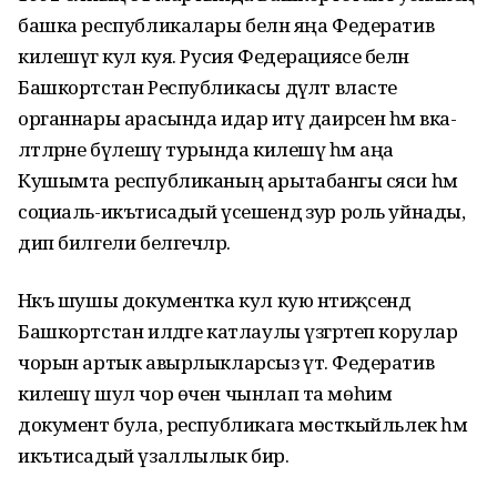
башка республикалары белән яңа Федератив
килешүгә кул куя. Русия Федерациясе белән
Башкортстан Республикасы дәүләт власте
органнары арасында идарә итү даирәсен һәм вәка­
ләт­ләрне бүлешү турында киле­шү һәм аңа
Кушымта республиканың арытабангы сәяси һәм
социаль-икътисадый үсешендә зур роль уйнады,
дип билгели белгечләр.
Нәкъ шушы документка кул кую нәтиҗәсендә
Башкортстан илдәге катлаулы үзгәртеп корулар
чорын артык авырлыкларсыз үтә. Федератив
килешү шул чор өчен чынлап та мөһим
документ була, республикага мөстәкыйльлек һәм
икътисадый үзаллылык бирә.