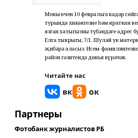
Моның өчен 10 февральгә кадәр сөй
турында хикәягезне һәм яраткан к
язган хатыгызны түбәндәге адрес 
Елга тыкрыгы, 7/1. Шулай ук мате
җибәрә аласыз. Исем-фамилиягезне 
район гәзитендә дөнья күрәчәк.
Читайте нас
Партнеры
Фотобанк журналистов РБ