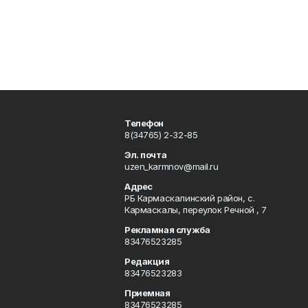
Телефон
8(34765) 2-32-85
Эл. почта
uzen_karmnov@mail.ru
Адрес
РБ Кармаскалинский район, с.
Кармаскалы, переулок Речной , 7
Рекламная служба
83476523285
Редакция
83476523283
Приемная
83476523285