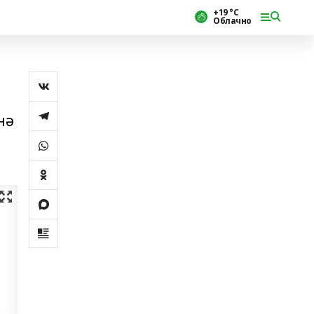
+19 °С
Облачно
нә