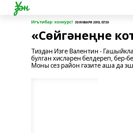
Үзән
Игътибар: конкурс!
30 ЯНВАРЯ 2018, 07:30
«Сөйгәнеңне ко
Тиздән Изге Валентин - Гашыйкл
булган хисләрен белдереп, бер-бе
Моны сез район гәзите аша да эш