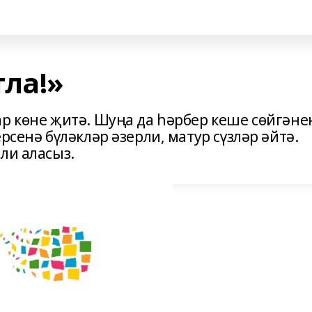
тла!»
ар көне җитә. Шуңа да һәрбер кеше сөйгәне
рсенә бүләкләр әзерли, матур сүзләр әйтә.
ли аласыз.