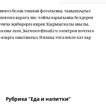
гәнегез белән төшкән фотогызны, танышуыгыз
ешегезгә карата хис-тойгыларыгызны белдереп
буенча җибәрергә кирәк: Кырмыскалы авылы,
риалны uzen_karmnov@mail.ru электрон почтага
язарга онытмагыз. Иң яхшы эчтәлекле хатлар
Рубрика "Еда и напитки"