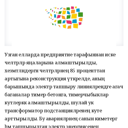
Узган елларда предприятие тарафыннан иске
челтәрләр яңаларына алмаштырылды,
хезмәтләндергән челтәрләрнең 85 проценттан
артыгына реконструкция үткәрелде, аның
барышында электр тапшыру линияләрендәге агач
баганалар тимер-бетонга, тимерчыбыклар
куәтлерәккә алмаштырылды, шулай ук
трансформатор подстанцияләренең куәте
арттырылды. Бу аварияләрнең санын киметергә
һәм тапшырыл­ган электр энергиясенең