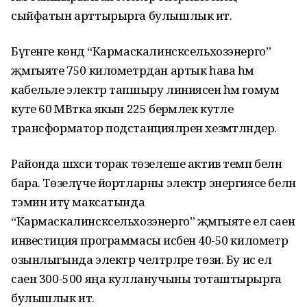
сыйфатын арттырырга булышлык итә.
Бүгенге көндә “Кармаскалинсксельхозэнерго”
җәмгыяте 750 километрдан артык һава һәм
кабельле электр тапшыру линиясен һәм гомум
куәте 60 МВтка якын 225 берәмлек куәтле
трансформатор под­станцияләрен хезмәт­ләндерә.
Районда шәхси торак төзе­леше актив темп белән
бара. Төзелүче йортларны электр энергиясе белән
тәэмин итү максатында
“Кармаскалинсксельхозэнерго” җәмгыяте ел саен
инвестиция программасы исәбенә 40-50 километр
озынлыгында электр челтәрләре төзи. Бу исә ел
саен 300-500 яңа кулланучыны тоташтырырга
булышлык итә.