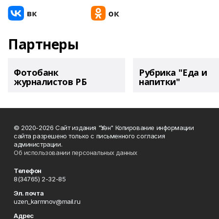
Партнеры
Фотобанк
Рубрика "Еда и
журналистов РБ
напитки"
© 2020-2026 Сайт издания "Үзән" Копирование информации
сайта разрешено только с письменного согласия
администрации.
Об использовании персональных данных
Телефон
8(34765) 2-32-85
Эл. почта
uzen_karmnov@mail.ru
Адрес