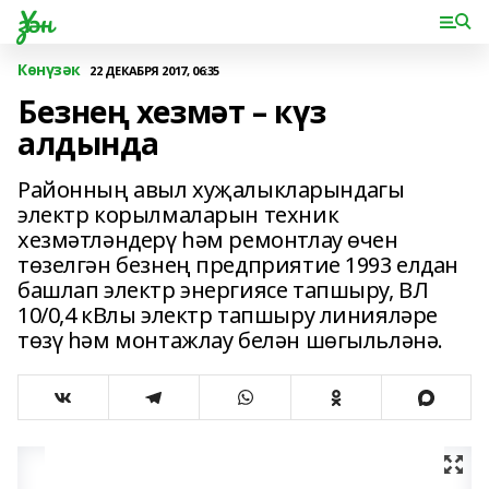
Үзән
Көнүзәк
22 ДЕКАБРЯ 2017, 06:35
Безнең хезмәт – күз
алдында
Районның авыл хуҗалыкларындагы
электр корылмаларын техник
хезмәтләндерү һәм ремонтлау өчен
төзелгән безнең предприятие 1993 елдан
башлап электр энергиясе тапшыру, ВЛ
10/0,4 кВлы электр тапшыру линияләре
төзү һәм монтажлау белән шөгыльләнә.