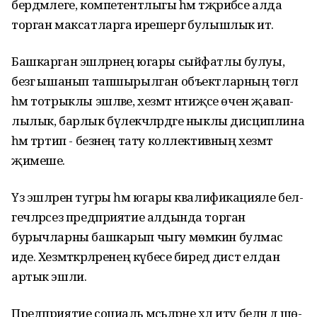
бердәмлеге, компетентлыгы һәм тәҗрибәсе алда
торган максатларга ире­шергә булышлык итә.
Башкарган эшләрнең югары сыйфатлы булуы,
безгә ышанып тапшырылган объ­ект­­­ларның төгәл
һәм тотрыклы эшләве, хезмәт нәти­җәсе өчен җавап­
лылык, барлык бүлекчә­ләрдәге ныклы дисциплина
һәм тәртип - безнең тату коллек­тивның хезмәт
җимеше.
Үз эшләренә тугры һәм югары квалификацияле бел­
геч­ләрсез предприятие алдында торган
бурычларны башкарып чыгу мөмкин булмас
иде. Хезмәткәрләренең күбесе бире­дә дистә елдан
артык эшли.
Предприятие социаль мәсь­ә­­ләрне хәл итү белән дә шө­