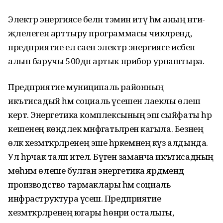
Электр энергиясе белән тәэмин итү һәм аның нәти­
җәлелеген арттыру программасы чикләрендә,
предприятие ел саен электр энергиясе исәбен
алып баручы 500дән артык прибор урнаштыра.
Предприятие муниципаль районның
икътисадый һәм социаль үсешенә лаеклы өлеш
кертә. Энергетика комплексы­ның эш сыйфаты һәр
кешенең көндәлек мәнфәгатьләренә кагыла. Безнең
өлкә хезмәт­кәрләренең эше һәркемнең күз алдында.
Ул һәрчак таләп ителә. Бүген заманча икътисадның
мөһим өлеше булган энергетика ярдәмендә
производство тармаклары һәм социаль
инфраструктура үсешә. Предприятие
хезмәткәрләренең югары һө­нәри осталыгы,