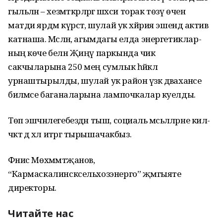
гыльләнә – хезмәткәрләргә шәх­си торак төзү өчен
матди ярдәм күр­сәтә, шулай ук хәй­рия эшендә актив
катнаша. Мәсә­лән, агымдагы елда энер­ге­тиклар­
ның көче белән Җиңү паркында чик
сакчыларына 250 мең сумлык һәйкәл
урнаштырылды, шулай ук район үзәк дәваханәсе
биләмәсе баганаларына лампочкалар куелды.
Төп эшчәнлегебездән тыш, социаль мәсьәләләрне килә­
чәктә дә хәл итәргә тырышачакбыз.
Фәнис Мөхәммәтҗанов,
“Кармаскалинсксельхозэнерго” җәмгыяте
директоры.
Читайте нас