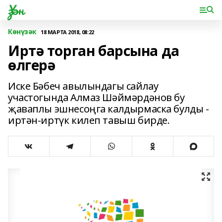
Үзән
Көнүзәк
18 МАРТА 2018, 08:22
Иртә торган барсына да
өлгерә
Иске Бәбеч авылындагы сайлау
участогында Алмаз Шәймәрдәнов бу
җаваплы эшнесоңга калдырмаска булды -
иртән-иртүк килеп тавыш бирде.