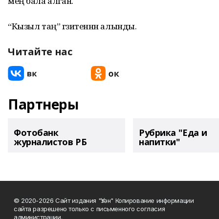
мең бала алган.
“Кызыл таң” гәзитеннән алынды.
Читайте нас
Партнеры
Фотобанк
Рубрика "Еда и
журналистов РБ
напитки"
© 2020-2026 Сайт издания "Үзән" Копирование информации
сайта разрешено только с письменного согласия
администрации.