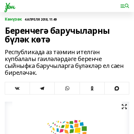
Үзән
Көнүзәк
4 АПРЕЛЯ 2018, 11:49
Беренчегә баручыларны
бүләк көтә
Республикада аз тәэмин ителгән
күпбалалы гаиләләрдәге беренче
сыйныфка баручыларга бүләкләр ел саен
биреләчәк.