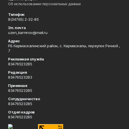
Об использовании персональных данных
Телефон
8(34765) 2-32-85
Эл. почта
uzen_karmnov@mail.ru
Адрес
РБ Кармаскалинский район, с. Кармаскалы, переулок Речной ,
7
Рекламная служба
83476523285
Редакция
83476523283
Приемная
83476523285
Сотрудничество
83476523285
Отдел кадров
83476523285