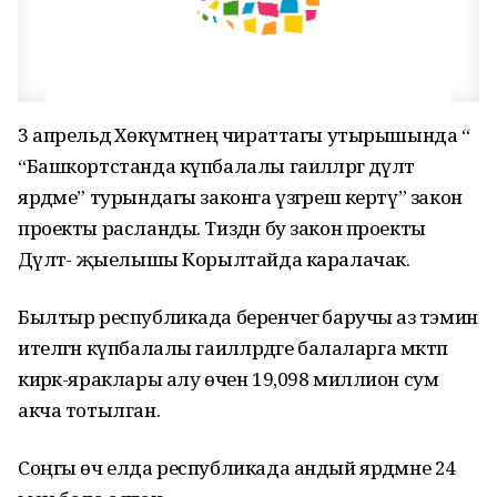
3 апрельдә Хөкүмәтнең чираттагы утырышында “
“Башкортстанда күпбалалы гаиләләргә дәүләт
ярдәме” турындагы законга үзгәреш кертү” закон
проекты расланды. Тиздән бу закон проекты
Дәүләт- җыелышы Корылтайда каралачак.
Былтыр республикада беренчегә баручы аз тәэмин
ителгән күпбалалы гаиләләрдәге балаларга мәктәп
кирәк-яраклары алу өчен 19,098 миллион сум
акча тотылган.
Соңгы өч елда республикада андый ярдәмне 24