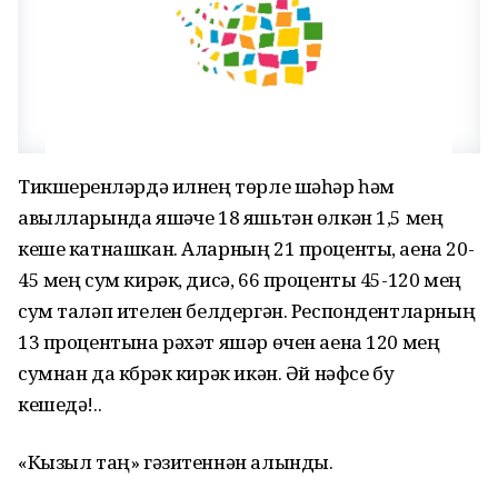
Тикшеренүләрдә илнең төрле шәһәр һәм
авылларында яшәүче 18 яшьтән өлкән 1,5 мең
кеше катнашкан. Аларның 21 проценты, аена 20-
45 мең сум кирәк, дисә, 66 проценты 45-120 мең
сум таләп ителүен белдергән. Респондентларның
13 процентына рәхәт яшәр өчен аена 120 мең
сумнан да күбрәк кирәк икән. Әй нәфсе бу
кешедә!..
«Кызыл таң» гәзитеннән алынды.