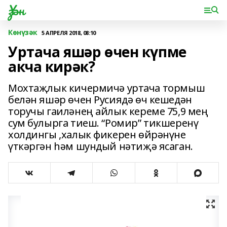
Үзән
Көнүзәк
5 АПРЕЛЯ 2018, 08:10
Уртача яшәр өчен күпме
акча кирәк?
Мохтаҗлык кичермичә уртача тормыш
белән яшәр өчен Русиядә өч кешедән
торучы гаиләнең айлык кереме 75,9 мең
сум булырга тиеш. “Ромир” тикшеренү
холдингы ,халык фикерен өйрәнүне
үткәргән һәм шундый нәтиҗә ясаган.