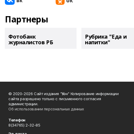
Партнеры
Фотобанк
Рубрика "Еда и
журналистов РБ
напитки"
© 2020-2026 Сайт издания "Үзән" Копирование информации
сайта разрешено только с письменного согласия
администрации.
Об использовании персональных данных
Телефон
8(34765) 2-32-85
Эл. почта