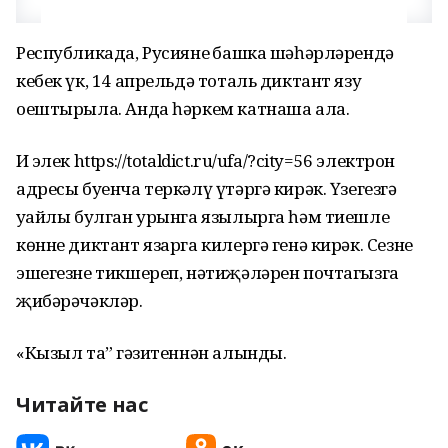
Республикада, Русиянең башка шәһәрләрендә
кебек үк, 14 апрельдә тоталь диктант язу
оештырыла. Анда һәркем катнаша ала.
Иң элек https://totaldict.ru/ufa/?city=56 электрон
адресы буенча теркәлү үтәргә кирәк. Үзегезгә
уңайлы булган урынга язылырга һәм тиешле
көнне диктант язарга килергә генә кирәк. Сезнең
эшегезне тикшереп, нәтиҗәләрен почтагызга
җибәрәчәкләр.
«Кызыл таң” гәзитеннән алынды.
Читайте нас