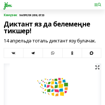
Үзән
Көнүзәк
9 АПРЕЛЯ 2018, 07:33
Диктант яз да белемеңне
тикшер!
14 апрельдә тоталь диктант язу булачак.