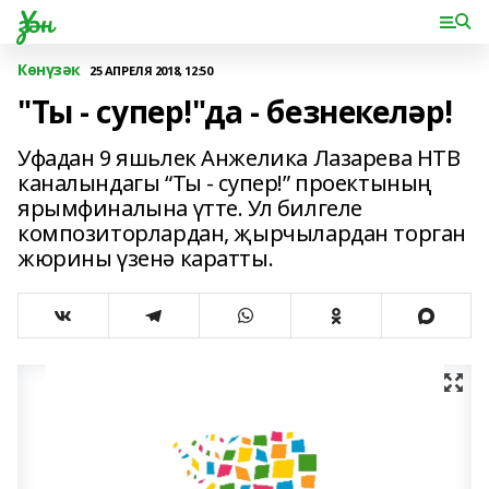
Үзән
Көнүзәк
25 АПРЕЛЯ 2018, 12:50
"Ты - супер!"да - безнекеләр!
Уфадан 9 яшьлек Анжелика Лазарева НТВ
каналындагы “Ты - супер!” проектының
ярымфиналына үтте. Ул билгеле
композиторлардан, җырчылардан торган
жюрины үзенә каратты.