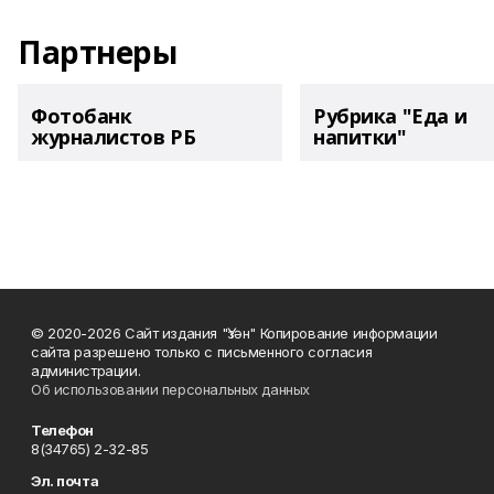
Партнеры
Фотобанк
Рубрика "Еда и
журналистов РБ
напитки"
© 2020-2026 Сайт издания "Үзән" Копирование информации
сайта разрешено только с письменного согласия
администрации.
Об использовании персональных данных
Телефон
8(34765) 2-32-85
Эл. почта