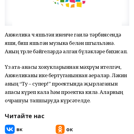
Анжелика өч яшьтән икенче гаилә тәрбиясендә
яши, биш яшьтән музыка белән шөгыльләнә.
Аның төрле бәйгеләрдә алган бүләкләре бихисап.
Үз ата-анасы хокукларыннан мәхрүм ителгәч,
Анжеликаны ике бертуганыннан аералар. Ләкин
аның “Ту – супер!” проектында җырлаганын
апасы күреп кала һәм проектка килә. Аларның
очрашуы тапшыруда күрсәтелде.
Читайте нас