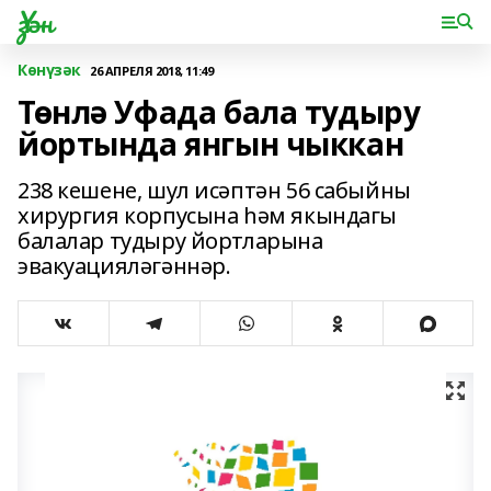
Үзән
Көнүзәк
26 АПРЕЛЯ 2018, 11:49
Төнлә Уфада бала тудыру
йортында янгын чыккан
238 кешене, шул исәптән 56 сабыйны
хирургия корпусына һәм якындагы
балалар тудыру йортларына
эвакуацияләгәннәр.