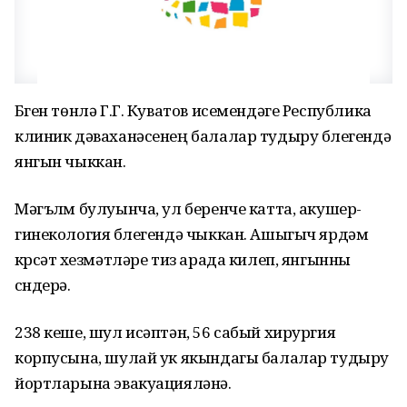
Бүген төнлә Г.Г. Куватов исемендәге Республика
клиник дәваханәсенең балалар тудыру бүлегендә
янгын чыккан.
Мәгълүм булуынча, ул беренче катта, акушер-
гинекология бүлегендә чыккан. Ашыгыч ярдәм
күрсәтү хезмәтләре тиз арада килеп, янгынны
сүндерә.
238 кеше, шул исәптән, 56 сабый хирургия
корпусына, шулай ук якындагы балалар тудыру
йортларына эвакуацияләнә.