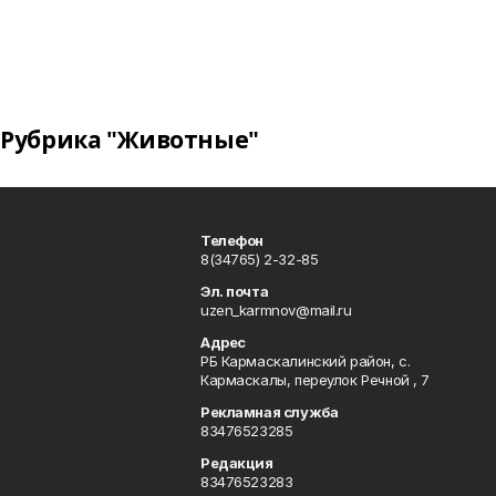
Рубрика "Животные"
Телефон
8(34765) 2-32-85
Эл. почта
uzen_karmnov@mail.ru
Адрес
РБ Кармаскалинский район, с.
Кармаскалы, переулок Речной , 7
Рекламная служба
83476523285
Редакция
83476523283