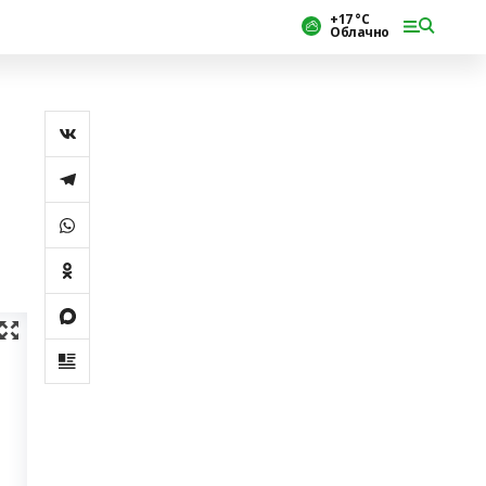
+17 °С
Облачно