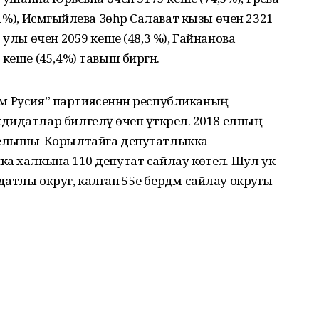
%), Исмә­гыйлева Зөһрә Салават кызы өчен 2321
 улы өчен 2059 кеше (48,3 %), Гайнанова
кеше (45,4%) тавыш биргән.
­дәм Русия” партиясен­нән республи­каның
датлар билге­ләү өчен үткәрелә. 2018 елның
Җыелышы-Корылтайга депутатлыкка
ка халкына 110 депутат сайлау көтелә. Шул ук
атлы округ, калган 55е бердәм сайлау округы