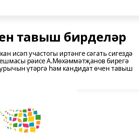
ен тавыш бирделәр
ан исәп участогы иртәнге сәгать сигездә
оешмасы рәисе А.Мөхәммәтҗанов бирегә
бурычын үтәргә һәм кандидат өчен тавыш