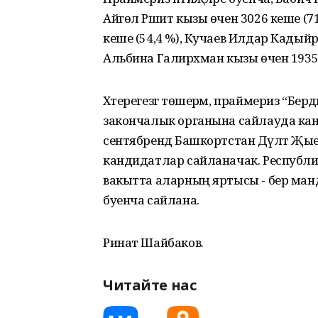
Айгөл Рәшит кызы өчен 3026 кеше (71
кеше (54,4 %), Кучаев Илдар Кадыйр
Альбина Галирәхман кызы өчен 1935 
Хәтерегезгә төшерәм, прай­мериз “Бер
закончалык органына сайлауда канди
сентябрендә Башкортстан Дәүләт 
кандидатлар сайланачак. Республи­
вакытта алар­ның яртысы - бер манд
буенча сайлана.
Ринат Шайбаков.
Читайте нас