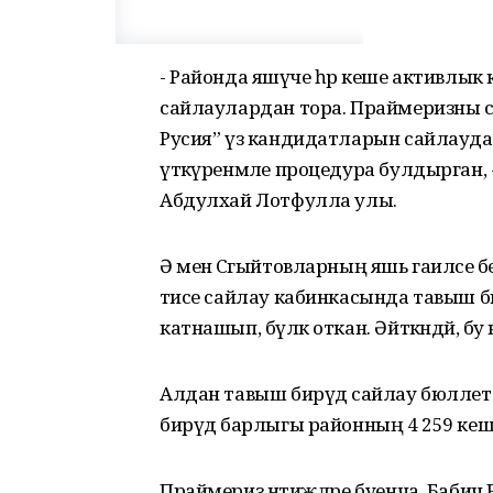
- Районда яшәүче һәр кеше активлык 
сайлаулардан тора. Праймеризны са
Русия” үз кандидатларын сайлауда 
үтәкүренмәле процедура булдырган, 
Абдулхай Лотфулла улы.
Ә менә Сәгыйтовларның яшь гаиләсе 
әтисе сайлау кабинкасында тавыш б
катнашып, бүләк откан. Әйт­кәндәй, 
Алдан тавыш бирүдә сайлау бюллете
бирүдә барлыгы районның 4 259 ке
Праймериз нәтиҗәләре буенча, Бабич 