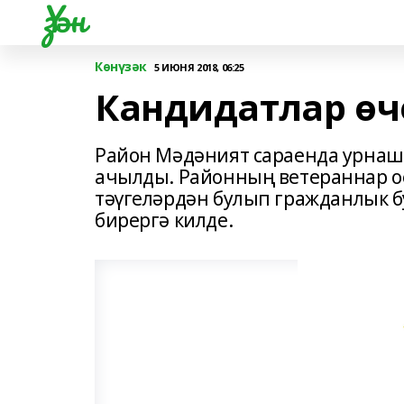
Үзән
Көнүзәк
5 ИЮНЯ 2018, 06:25
Кандидатлар өч
Район Мәдәният сараенда урнашк
ачылды. Районның ветераннар 
тәүгеләрдән булып гражданлык 
бирергә килде.