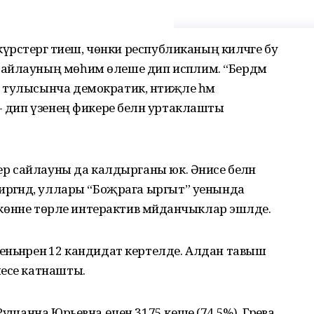
күрсәтергә тиеш, чөнки республиканың киләчәге бу
йлау­ның мөһим өлеше дип исәп­лим. “Бердәм
тулысынча демократик, нәтиҗәле һәм
- дип үзенең фикере белән уртаклашты
бер сайлауны да калдырганы юк. Әнисе белән
иргәндә, уллары “Боҗрага ыргыт” уенында
бу көнне төрле интерактив мәйданчыклар эшләде.
ньнәренә 12 кандидат кертелде. Алдан тавыш
шесе катнашты.
Рушанна Юрьевна өчен 3175 кеше (74,5%), Гәрәева