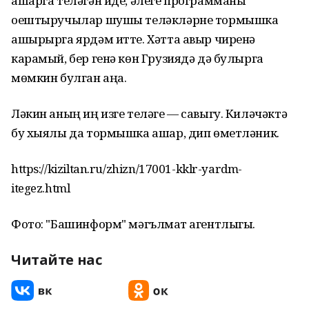
ашарга теләгән иде, әлеге программаны
оештыручылар шушы теләкләрне тормышка
ашырырга ярдәм итте. Хәтта авыр чиренә
карамый, бер генә көн Грузиядә дә булырга
мөмкин булган аңа.
Ләкин аның иң изге теләге — савыгу. Киләчәктә
бу хыялы да тормышка ашар, дип өметләник.
https://kiziltan.ru/zhizn/17001-kklr-yardm-
itegez.html
Фото: "Башинформ" мәгълүмат агентлыгы.
Читайте нас