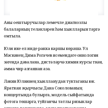
Аны оештыручылар үлемечле диагнозлы
балаларның теләкләрен һәм хыялларын үтәргә
омтыла.
Юля ике ел инде ракка каршы көрәшә. Ул
Мәскәүнең Дима Рогачев исемендәге онкология
үзәгендә дәвалана, дистәләрчә химия курсы үткән,
әмма чир азганнан аза.
Ләкин Юлиянең хыялланудан туктаганы юк.
Яраткан җырчысы Дана Соколованың
концертында булырга, модель сыйфатында
фотога төшәргә, туйганчы татлы ризыклар