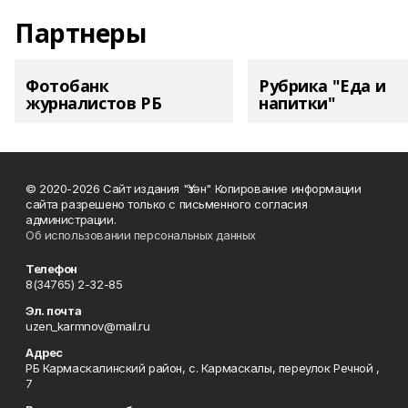
Партнеры
Фотобанк
Рубрика "Еда и
журналистов РБ
напитки"
© 2020-2026 Сайт издания "Үзән" Копирование информации
сайта разрешено только с письменного согласия
администрации.
Об использовании персональных данных
Телефон
8(34765) 2-32-85
Эл. почта
uzen_karmnov@mail.ru
Адрес
РБ Кармаскалинский район, с. Кармаскалы, переулок Речной ,
7