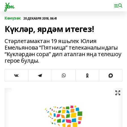
Үзән
Көнүзәк
20 ДЕКАБРЯ 2018, 06:41
Күкләр, ярдәм итегез!
Стәрлетамактан 19 яшьлек Юлия
Емельянова “Пятница” телеканалындагы
“Күкләрдән сора” дип аталган яңа телешоу
герое булды.