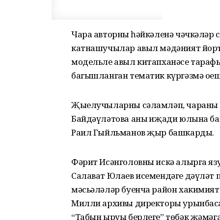
Чара авторның һәйкәленә чәчкәләр 
катнашучылар авыл мәдәният йорты
модельле авыл китапханәсе тара
багышланган тематик күргәзмә о
Җыелучыларны сәламләп, чараны 
Бай­дәүләтова аның иҗади юлына б
Раил Гыйльманов җыр башкарды.
Фәрит Исәнголовны искә алырга язу
Салават Юлаев исемендәге дәүләт п
мәсьәләләр буенча район хакимият
Милли архивы директоры урынбасар
“Табын ыруы берлеге” төбәк җәмәг