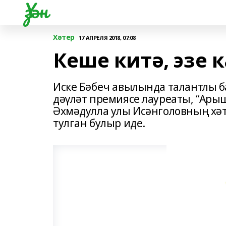
Үзән
Хәтер
17 АПРЕЛЯ 2018, 07:08
Кеше китә, эзе к
Иске Бәбеч авылында талантлы б
дәүләт премиясе лауреаты, “Ары
Әхмәдулла улы Исәнголовның хәте
тулган булыр иде.