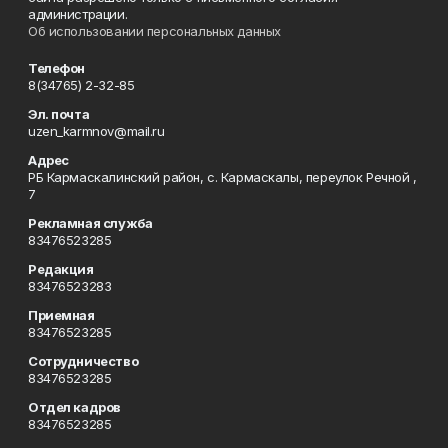
администрации.
Об использовании персональных данных
Телефон
8(34765) 2-32-85
Эл. почта
uzen_karmnov@mail.ru
Адрес
РБ Кармаскалинский район, с. Кармаскалы, переулок Речной ,
7
Рекламная служба
83476523285
Редакция
83476523283
Приемная
83476523285
Сотрудничество
83476523285
Отдел кадров
83476523285