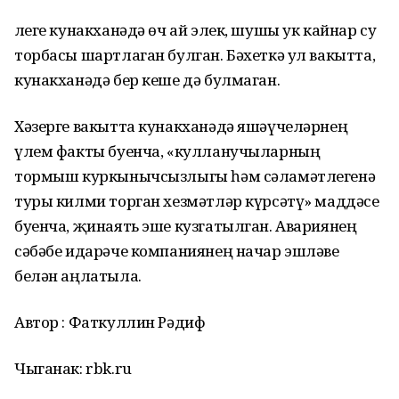
Әлеге кунакханәдә өч ай элек, шушы ук кайнар су
торбасы шартлаган булган. Бәхеткә ул вакытта,
кунакханәдә бер кеше дә булмаган.
Хәзерге вакытта кунакханәдә яшәүчеләрнең
үлем факты буенча, «кулланучыларның
тормыш куркынычсызлыгы һәм сәламәтлегенә
туры килми торган хезмәтләр күрсәтү» маддәсе
буенча, җинаять эше кузгатылган. Авариянең
сәбәбе идарәче компаниянең начар эшләве
белән аңлатыла.
Автор : Фаткуллин Рәдиф
Чыганак: rbk.ru