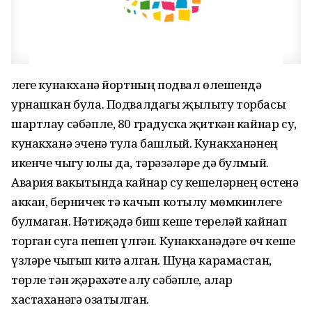
Әлеге кунакханә йортның подвал өлешендә
урнашкан була. Подвалдагы җылыту торбасы
шартлау сәбәпле, 80 градуска җиткән кайнар су,
кунакханә эченә тула башлый. Кунакханәнең
икенче чыгу юлы да, тәрәзәләре дә булмый.
Авария вакытында кайнар су кешеләрнең өстенә
аккан, берничек тә качып котылу мөмкинлеге
булмаган. Нәтиҗәдә биш кеше тереләй кайнап
торган суга пешеп үлгән. Кунакханәдәге өч кеше
үзләре чыгып китә алган. Шуңа карамастан,
төрле тән җәрәхәте алу сәбәпле, алар
хастаханәгә озатылган.