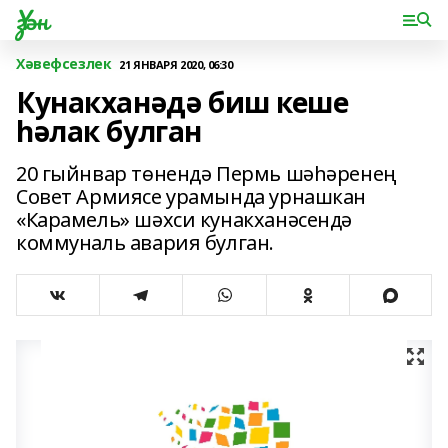
Үзән
Хәвефсезлек
21 ЯНВАРЯ 2020, 06:30
Кунакханәдә биш кеше
һәлак булган
20 гыйнвар төнендә Пермь шәһәренең
Совет Армиясе урамында урнашкан
«Карамель» шәхси кунакханәсендә
коммуналь авария булган.