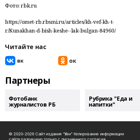
Фото: rbk.ru
https://omet-rb.rbsmi.ru/articles/kh-vef-kh-t-
r/Kunakhan-d-bish-keshe--lak-bulgan-84960/
Читайте нас
Партнеры
Фотобанк
Рубрика "Еда и
журналистов РБ
напитки"
© 2020-2026 Сайт издания "Үзән" Копирование информации
сайта разрешено только с письменного согласия