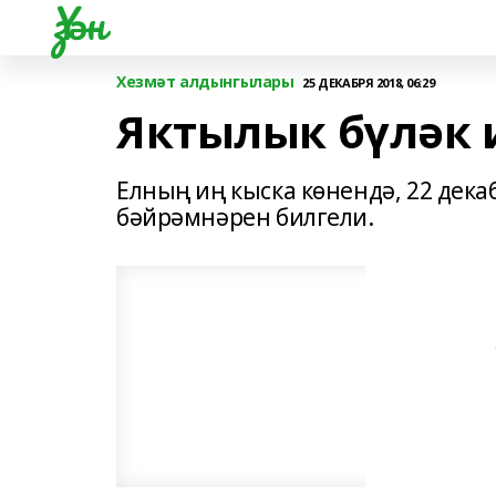
Үзән
Хезмәт алдынгылары
25 ДЕКАБРЯ 2018, 06:29
Яктылык бүләк 
Елның иң кыска көнендә, 22 дека
бәйрәмнәрен билгели.