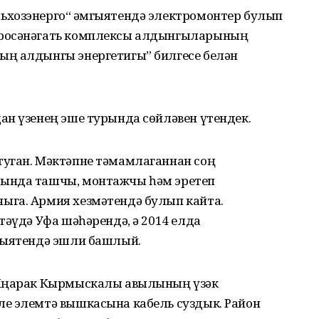
хозэнерго“ җәмгыятендә электромонтер булып
гросәнәгать комплексы алдынгыларының
ың алдынгы энергетигы” билгесе белән
ан үзенең эше турында сөйләвен үтендек.
уган. Мәктәпне тәмамлаганнан соң
ында ташчы, монтажчы һәм эретеп
ыга. Армия хезмәтендә булып кайта.
тәүдә Уфа шәһәрендә, ә 2014 елда
гыятендә эшли башлый.
 Яңарак Кырмыскалы авылының үзәк
е элемтә вышкасына кабель суздык. Район