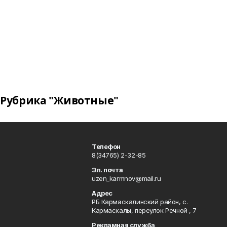
Рубрика "Животные"
Телефон
8(34765) 2-32-85
Эл. почта
uzen_karmnov@mail.ru
Адрес
РБ Кармаскалинский район, с.
Кармаскалы, переулок Речной , 7
Рекламная служба