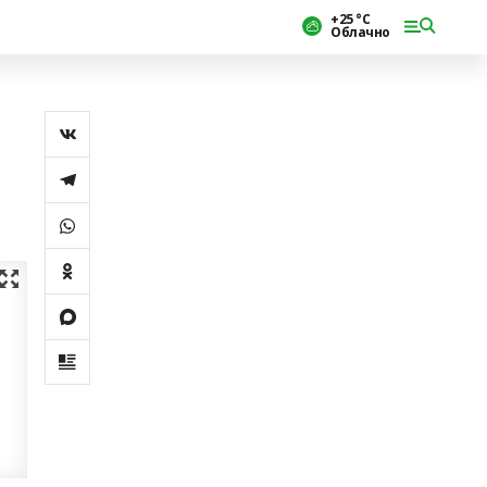
+25 °С
Облачно