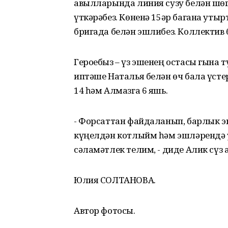
авылларында линия сузу белән шөг
үткәрәбез. Көненә 15әр багана уты
бригада белән эшлибез. Коллектив 
Героебыз – үз эшенең остасы гына 
иптәше Наталья белән өч бала үсте
14 һәм Алмазга 6 яшь.
- Форсаттан файдаланып, барлык э
күңелдән котлыйм һәм эшләрендә у
сәламәтлек телим, - диде Алик сүз 
Юлия СОЛТАНОВА.
Автор фотосы.