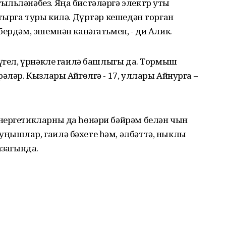
ыльләнәбез. Яңа бистәләргә электр уты
ртырга туры килә. Дүртәр кешедән торган
бердәм, эшемнән канәгатьмен, - ди Алик.
түгел, үрнәкле гаилә башлыгы да. Тормыш
рәләр. Кызлары Айгөлгә - 17, уллары Айнурга –
нергетикларны да һөнәри бәйрәм белән чын
ңышлар, гаилә бәхете һәм, әлбәттә, ныклы
азагында.