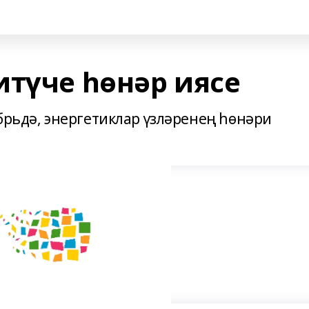
итүче һөнәр иясе
брьдә, энергетиклар үзләренең һөнәри