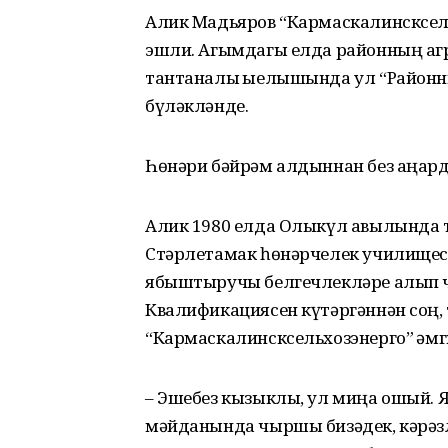
Алик Мадьяров “Кармаскалинсксель
эшли. Агымдагы елда районның а
тантаналы җые­лышында ул “Районн
бүләкләнде.
Һөнәри бәйрәм алдыннан без аңард
Алик 1980 елда Олыкүл авылында т
Стәрлетамак һөнәрчелек училищес
ябыштыручы белгечлекләре алып ч
Квалификациясен күтәргәннән соң, 
“Кармаскалинсксельхозэнерго” җәм
– Эшебез кызыклы, ул миңа ошый.
мәйданында чыршы бизәдек, кәрәзл