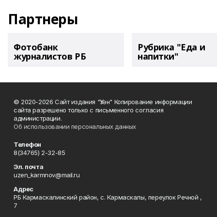
Партнеры
Фотобанк
Рубрика "Еда и
журналистов РБ
напитки"
© 2020-2026 Сайт издания "Үзән" Копирование информации
сайта разрешено только с письменного согласия
администрации.
Об использовании персональных данных
Телефон
8(34765) 2-32-85
Эл. почта
uzen_karmnov@mail.ru
Адрес
РБ Кармаскалинский район, с. Кармаскалы, переулок Речной ,
7