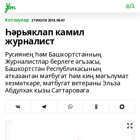
Үзән
Котлаулар
27 ИЮЛЯ 2018, 06:47
Һәрьяклап камил
журналист
Русиянең һәм Башкортстанның
Журналистлар берлеге әгъзасы,
Башкортстан Республикасының
атказанган матбугат һәм киң мәгълүмат
хезмәткәре, матбугат ветераны Эльза
Абдулхак кызы Саттаровага