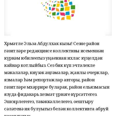
Хөрмәтле Эльза Абдулхак кызы! Сезне район
гәзитләре редакциясе коллективы исеменнән
күркәм юбилеегыз уңаеннан ихлас күңелдән
кайнар котлыйбыз. Сез бик күп эчтәлекле
мәкаләләр, көнүзәк әңгәмәләр, җанлы очерклар,
язмалар һәм репортажлар авторы, район
гәзитләре мөхәррире буларак, район ельязмасын
язуда фидакарь хезмәт үрнәге күрсәттегез.
Эшсөярлегегез, тәвәккәллелегез, оештыру
сәләтенә ия булуыгыз белән коллективта абруй
казандыгыз.