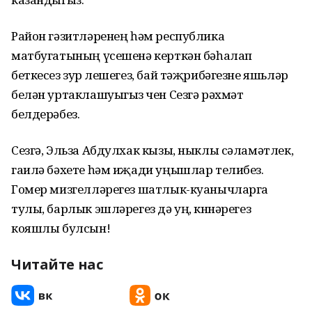
Район гәзитләренең һәм республика
матбугатының үсешенә керткән бәһалап
беткесез зур өлешегез, бай тәҗрибәгезне яшьләр
белән уртаклашуыгыз өчен Сезгә рәхмәт
белдерәбез.
Сезгә, Эльза Абдулхак кызы, ныклы сәламәтлек,
гаилә бәхете һәм иҗади уңышлар телибез.
Гомер мизгелләрегез шатлык-куанычларга
тулы, барлык эшләрегез дә уң, көннәрегез
кояшлы булсын!
Читайте нас