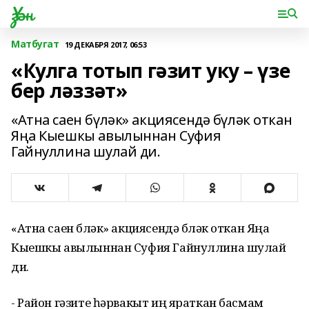
Үзән
Матбугат
19 ДЕКАБРЯ 2017, 06:53
«Кулга тотып гәзит уку – үзе
бер ләззәт»
«Атна саен бүләк» акциясендә бүләк откан
Яңа Кыешкы авылыннан Суфия
Гайнуллина шулай ди.
«Атна саен бүләк» акциясендә бүләк откан Яңа
Кыешкы авылыннан Суфия Гайнуллина шулай
ди.
- Район гәзите һәрвакыт иң яраткан басмам