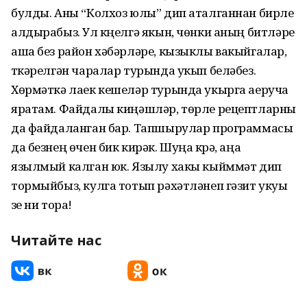
булды. Аны “Колхоз юлы” дип аталганнан бирле
алдырабыз. Ул күңелгә якын, чөнки аның битләре
аша без район хәбәрләре, кызыклы вакыйгалар,
үткәрелгән чаралар турында укып беләбез.
Хөрмәткә лаек кешеләр турында укырга аеруча
яратам. Файдалы киңәшләр, төрле рецептларны
да файдаланган бар. Тапшырулар программасы
да безнең өчен бик кирәк. Шуңа күрә, аңа
язылмый калган юк. Язылу хакы кыйммәт дип
тормыйбыз, кулга тотып рәхәтләнеп гәзит укуы
үзе ни тора!
Читайте нас