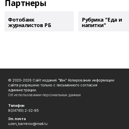
Партнеры
Фотобанк
Рубрика "Еда и
журналистов РБ
напитки"
© 2020-2026 Сайт издания "Үзән" Копирование информации
сайта разрешено только с письменного согласия
администрации.
Об использовании персональных данных
Телефон
8(34765) 2-32-85
Эл. почта
uzen_karmnov@mail.ru