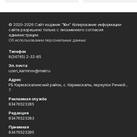
© 2020-2026 Сайт издания "Үзән" Копирование информации
сайта разрешено только с письменного согласия
администрации.
Об использовании персональных данных
Телефон
8(34765) 2-32-85
Эл. почта
uzen_karmnov@mail.ru
Адрес
РБ Кармаскалинский район, с. Кармаскалы, переулок Речной ,
7
Рекламная служба
83476523285
Редакция
83476523283
Приемная
83476523285