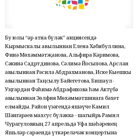
Бу юлы “Һәр атна бүләк” акциясендә
Кырмыскалы авылыннан Елена Хәбибуллина,
Финә Мөхәммәтҗанова, Альфира Кәримова,
Сәкинә Садртдинова, Сәлимә Йосыпова, Арслан
авылыннан Рәсилә Абдрахманова, Иске Кыешкы
авылыннан Таңсылу Байегетова, Бишаул-
Уңгардан Фәһимә Абдрафикова һәм Актүбә
авылыннан Зөлфия Мөхәммәтшинага бәхет
елмайды. Район үзәгендә яшәүче Камил
Шәнгәрәев махсус бүләккә - шагыйрь Рамил
Чурагуловның 27 апрельдә Уфа шәһәренең
Яшьләр сараенда үткәреләчәк концертына