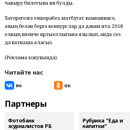
чакыру билетына ия булды.
Хәтерегезгә төшерәбез, матбугат кампаниясе,
аның белән бергә конкурслар да дәвам итә. 2018
елның икенче яртыеллыгына язылып, анда сез
дә катнаша аласыз.
(Реклама хокукында).
Читайте нас
Партнеры
Фотобанк
Рубрика "Еда и
журналистов РБ
напитки"