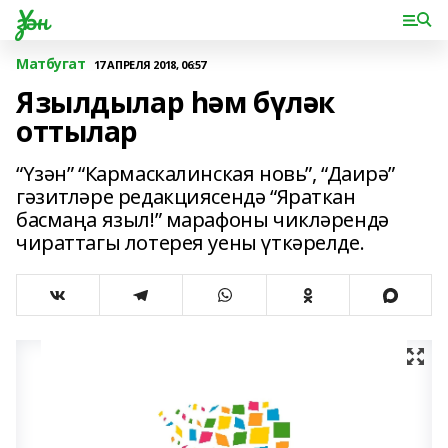
Үзән
Матбугат
17 АПРЕЛЯ 2018, 06:57
Язылдылар һәм бүләк
оттылар
“Үзән” “Кармаскалинская новь”, “Даирә”
гәзитләре редакциясендә “Яраткан
басмаңа языл!” марафоны чикләрендә
чираттагы лотерея уены үткәрелде.