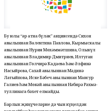
Бу юлы “Һәр атна бүләк” акциясендә Сихон
авылыннан Валентина Павлова, Кырмыскалы
авылыннан Нурия Мөхәммәтшина, Олыкүл
авылыннан Владимир Дмитриев, Илтуган
авылыннан Гөлчирә Кадаева һәм Әлфинә
Насыйрова, Сахай авылыннан Мәдинә
Латыйпова, Иске Бәбеч авылыннан Мансур
Галиев һәм Мөкәй авылыннан Нәбирә Рәхмә­
туллинага бәхет елмайды.
Барлык җиңүчеләрне дә чын күңелдән