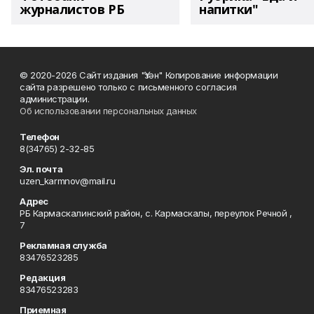
журналистов РБ
напитки"
© 2020-2026 Сайт издания "Үзән" Копирование информации
сайта разрешено только с письменного согласия
администрации.
Об использовании персональных данных
Телефон
8(34765) 2-32-85
Эл. почта
uzen_karmnov@mail.ru
Адрес
РБ Кармаскалинский район, с. Кармаскалы, переулок Речной ,
7
Рекламная служба
83476523285
Редакция
83476523283
Приемная