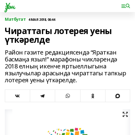
Үзән
Матбугат
4 МАЯ 2018, 06:44
Чираттагы лотерея уены
үткәрелде
Район гәзите редакциясендә “Яраткан
басмаңа языл!” марафоны чикләрендә
2018 елның икенче яртыеллыгына
язылучылар арасында чираттагы тапкыр
лотерея уены үткәрелде.