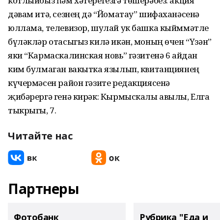
котлыйбыз һәм хәтерегезгә төшерәбез: акция
дәвам итә, сезнең дә “Йоматау” шифаханәсенә
юллама, телевизор, шулай ук башка кыйммәтле
бү­ләкләр отасыгыз килә икән, моның өчен “Үзән”
яки “Кар­маскалинская новь” гәзитенә 6 айдан
ким булмаган ва­кыт­ка язылып, квитанциянең
күчермәсен район гәзите ре­дак­циясенә
җибәрергә генә кирәк: Кырмыскалы авылы, Елга
тыкрыгы, 7.
Читайте нас
Партнеры
Фотобанк
Рубрика "Еда и