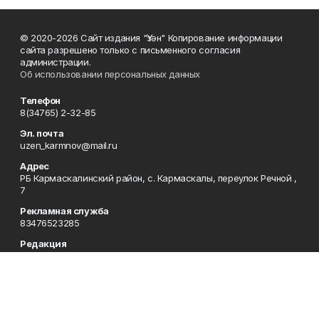
© 2020-2026 Сайт издания "Үзән" Копирование информации
сайта разрешено только с письменного согласия
администрации.
Об использовании персональных данных
Телефон
8(34765) 2-32-85
Эл. почта
uzen_karmnov@mail.ru
Адрес
РБ Кармаскалинский район, с. Кармаскалы, переулок Речной ,
7
Рекламная служба
83476523285
Редакция
83476523283
Приемная
83476523285
Сотрудничество