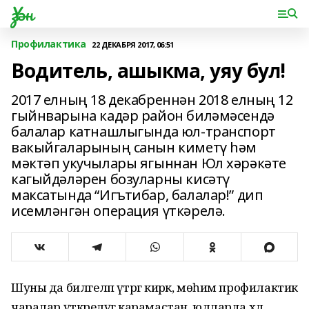
Үзән
Профилактика
22 ДЕКАБРЯ 2017, 06:51
Водитель, ашыкма, уяу бул!
2017 елның 18 декабреннән 2018 елның 12
гыйнварына кадәр район биләмәсендә
балалар катнашлыгында юл-транспорт
вакыйгаларының санын киметү һәм
мәктәп укучылары ягыннан Юл хәрәкәте
кагыйдәләрен бозуларны кисәтү
максатында “Игътибар, балалар!” дип
исемләнгән операция үткәрелә.
Шуны да билгеләп үтәр­гә кирәк, мөһим профилактик
чаралар үткәрелүгә карамастан, юлларда хәл