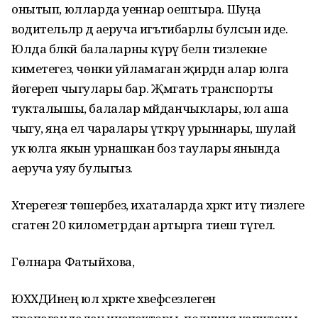
онытып, юлларда уеннар оештыра. Шуңа
водительләр дә аеруча игътибарлы булсын иде.
Юлда бәләкәй балаларны күрү белән тизлекне
киметегез, чөнки уйламаган җирдән алар юлга
йөгереп чыгулары бар. Җәмәгать транспорты
тукталышы, балалар мәйданчыклары, юл аша
чыгу, яңа ел чаралары үткәрү урыннары, шулай
ук юлга якын урнашкан боз таулары янында
аеруча уяу булыгыз.
Хәтерегезгә төше­рәбез, ихаталарда хәрәкәт итү тизлеге
сәгатенә 20 километрдан артырга тиеш түгел.
Гөлнара Фатыйхова,
ЮХХДИнең юл хәрәкәте хәвефсезлеген