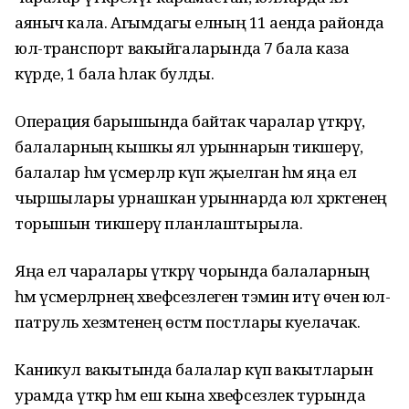
аяныч кала. Агымдагы елның 11 аенда районда
юл-транспорт вакыйгаларында 7 бала каза
күрде, 1 бала һәлак булды.
Операция барышында байтак чаралар үткәрү,
балаларның кышкы ял урыннарын тикшерү,
балалар һәм үсмерләр күп җыелган һәм яңа ел
чыршылары урнашкан урыннарда юл хәрәкәтенең
торышын тикшерү планлаштырыла.
Яңа ел чаралары үткәрү чорында балаларның
һәм үсмерләрнең хәвефсезлеген тәэмин итү өчен юл-
патруль хезмәтенең өстәмә постлары куелачак.
Каникул вакытында балалар күп вакытларын
урамда үткәрә һәм еш кына хәвефсезлек турында