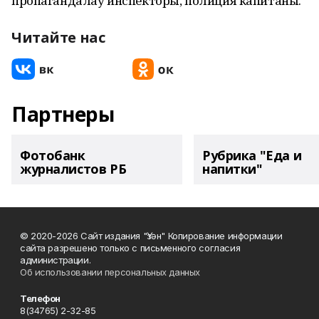
пропагандалау инспекторы, полиция капитаны.
Читайте нас
Партнеры
Фотобанк
Рубрика "Еда и
журналистов РБ
напитки"
© 2020-2026 Сайт издания "Үзән" Копирование информации
сайта разрешено только с письменного согласия
администрации.
Об использовании персональных данных
Телефон
8(34765) 2-32-85