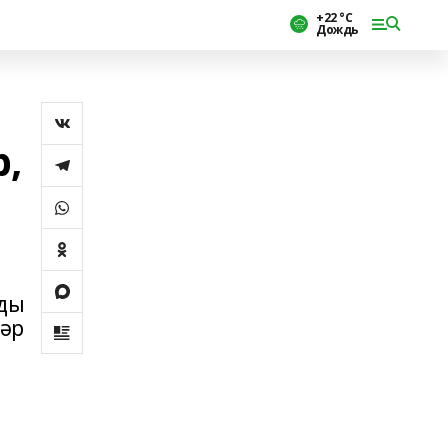
+22 °С
Дождь
,
лды
бәр