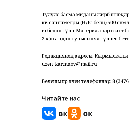
Түләүле басма мәйданы жирәбә нәтиҗәл
кв. сантиметры (НДС белән) 500 сум
исәбеннән түләнә. Материаллар гәзит
2 көн алдан тулысынча түләнеп бете
Редакциянең адресы: Кырмыскалы ав
uzen_karmnov@mail.ru
Белешмәләр өчен телефоннар: 8 (34765)
Читайте нас