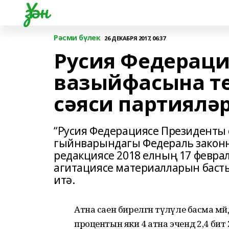
Үзән
Рәсми бүлек
26 ДЕКАБРЯ 2017, 06:37
Русия Федераци
вазыйфасына те
сәяси партиялә
“Русия Федерациясе Президенты 
гыйнварындагы Федераль законн
редакциясе 2018 елның 17 февра
агитациясе материалларын басты
итә.
Атна саен бирелгән түләүле басма 
процентын яки 4 атна эчендә 2,4 бит 