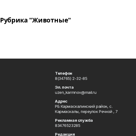
Рубрика "Животные"
Телефон
8(34765) 2-32-85
Эл. почта
uzen_karmnov@mail.ru
Адрес
РБ Кармаскалинский район, с.
Кармаскалы, переулок Речной , 7
Рекламная служба
83476523285
Редакция