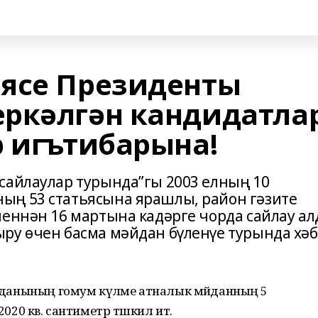
ясе Президенты
ркәлгән кандидатлар
р игътибарына!
сайлаулар турында”гы 2003 елның 10
ың 53 статьясына ярашлы, район гәзите
леннән 16 мартына кадәрге чорда сайлау а
ру өчен басма мәйдан бүленүе турында хә
мәйданының гомум күләме атналык мәйданның 5
2020 кв. сантиметр тәшкил итә.