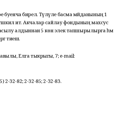
әре буенча бирелә. Түләүле басма мәйданының 1
 тәшкил итә. Акчалар сайлау фондының махсус
тә басылу алдыннан 5 көн элек тапшырылырга һәм
ргә тиеш.
ылы, Елга тыкрыгы, 7; e-mail:
 2-32-82; 2-32-85; 2-32-83.