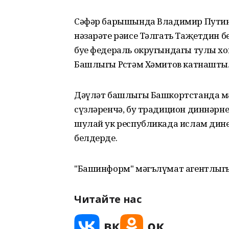
Сәфәр барышында Владимир Путин 
нәзарәте рәисе Тәлгать Та­җетдин 
буе федераль округындагы тулы х
Башлыгы Рөстәм Хәмитов катнашты
Дәүләт башлыгы Башкортстанда м
сүзләренчә, бу традицион дин­нәрн
шулай ук республикада ислам дине
белдерде.
"Башинформ" мәгълүмат агентлыг
Читайте нас