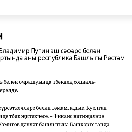
н
Владимир Путин эш сәфәре белән
портында аны республика Башлыгы Рөстәм
в белән очрашуында төбәкнең социаль-
ерелде.
күрсәткечләре белән тәмамладык. Куел­ган
де төбәк җитәкчесе. – Финанс нәтиҗәләре
м Хәмитов дәүләт башлыгына Башкортстанда