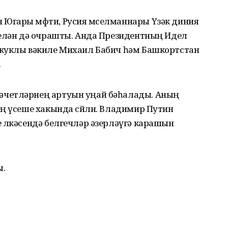
Югары мөфти, Русия мөселманнары Үзәк диния
белән дә очрашты. Анда Прези­дентның Идел
окуклы вәкиле Михаил Бабич һәм Башкортстан
.
әчетләрнең артуын уңай бәһалады. Аның
ең үсеше хакында сөйли. Владимир Путин
 өлкәсендә белгечләр әзерләүгә карашын
ы.