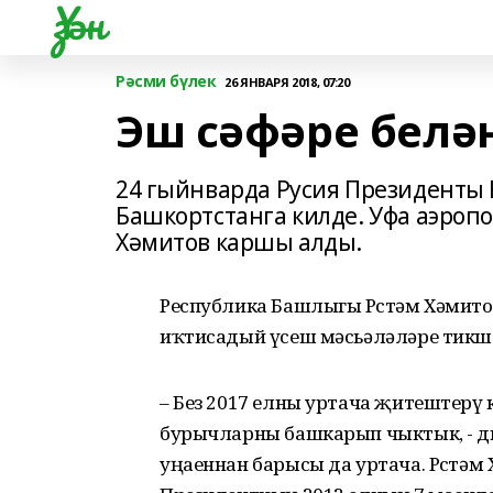
Үзән
Рәсми бүлек
26 ЯНВАРЯ 2018, 07:20
Эш сәфәре белә
24 гыйнварда Русия Президенты 
Башкортстанга килде. Уфа аэро
Хәмитов каршы алды.
Республика Башлыгы Рөстәм Хәмито
иҡтисадый үсеш мәсьәләләре тикш
– Без 2017 елны уртача җитештерү 
бурычларны башкарып чыктык, - ди
уңаеннан барысы да уртача. Рөстә