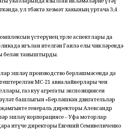
гы указларында язылган йөкләмәләрне үтәү
кәндә, ул төбәктә хезмәт хакының уртача 3,4
мплексын үстерүнең төрле аспектлары да
бликада игълан ителгән Гаилә елы чикләрендә
ы белән таныштырды.
рлар эшләү производство берләш­мәсендә дә
тештерелгән МС-21 авиалайнерлары өчен
еллары, газ куу агрегаты экспозициясен
әүләт башлыгын «Берләшкән двигательләр
 җәмгыяте генераль директоры Александр
әр эшләү корпорациясе – Уфа моторлар
ара итүче директоры Евгений Семивеличенко