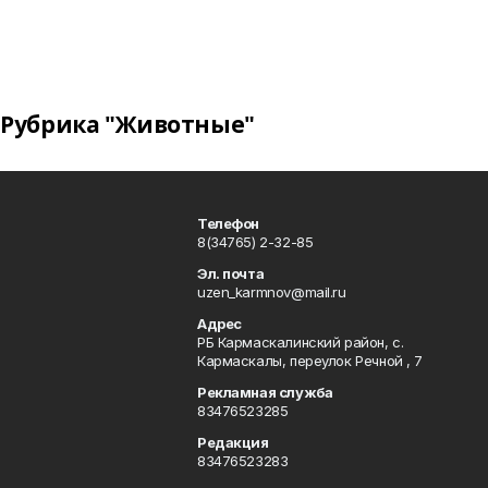
Рубрика "Животные"
Телефон
8(34765) 2-32-85
Эл. почта
uzen_karmnov@mail.ru
Адрес
РБ Кармаскалинский район, с.
Кармаскалы, переулок Речной , 7
Рекламная служба
83476523285
Редакция
83476523283