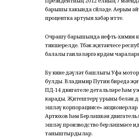
Президентның 2012 елның 7 маенда
барышы хакында сөйләде. Аерым әйт
процентка артуын хәбәр итте.
Очрашу барышында нефть-химия ко
тикшерелде. Төбәк җитәкчесе респу
балалы гаиләләргә ярдәм чаралар
Бу көнне дәүләт башлыгы Уфа мото
булды. Владимир Путин биредә җи
ПД-14 двигателе детальләре һәм уз
карады. Җитештерү урыны белән д
эшләү корпорациясе» акционерлар
Артюхов һәм Берләшкән двигательл
эшләү производство берләшмәсе ид
таныштырдылар.