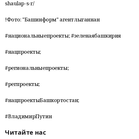
shaulap-s-r/
!Фото: "Башинформ" агентлыганнан
#национальныепроекты; #зеленаябашкирия
#нацпроекты;
#региональныепроекты;
#регпроекты;
#нацпроектыБашкортостан;
#ВладимирПутин
Читайте нас