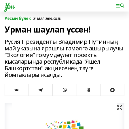
Үзән
Рәсми бүлек
21 МАЯ 2019, 08:28
Урман шаулап үссен!
Русия Президенты Владимир Путинның
май указына ярашлы гамәлгә ашырылучы
“Экология” гомумдәүләт проекты
кысаларында республикада "Яшел
Башкортстан" акциясенең тәүге
йомгаклары ясалды.