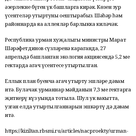
әзерлекне бүген үк башларга кирәк. Көзен зур
үсентеләр утыртуны оештырабыз. Шәһәр һәм
районнарда яңа аллеяләр барлыкка киләчәк.
Республика урман хуҗалыгы министры Марат
Шәрәфетдинов сүзләренә караганда, 27
апрельдә башланган экология акциясендә 5,2 мең
гектарда агач үсентесе утыртылган.
Еллык план буенча агач утырту эшләре дәвам
итә. Булачак урманнар мәйданын 7,3 мең гектарга
җиткерү күз уңында тотыла. Шул ук вакытта,
узган елда утыртылганнарын эшкәртү дә дәвам
итә.
https://kiziltan.rbsmi.ru/articles/nacproekty/urman-