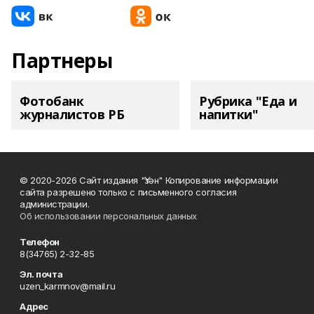
Партнеры
Фотобанк
Рубрика "Еда и
журналистов РБ
напитки"
© 2020-2026 Сайт издания "Үзән" Копирование информации
сайта разрешено только с письменного согласия
администрации.
Об использовании персональных данных
Телефон
8(34765) 2-32-85
Эл. почта
uzen_karmnov@mail.ru
Адрес