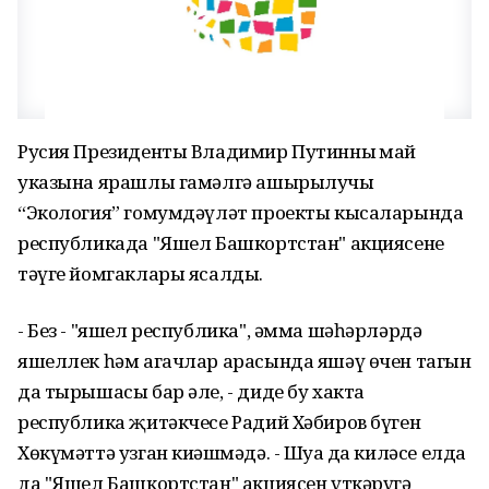
Русия Президенты Владимир Путинның май
указына ярашлы гамәлгә ашырылучы
“Экология” гомумдәүләт проекты кысаларында
республикада "Яшел Башкортстан" акциясенең
тәүге йомгаклары ясалды.
- Без - "яшел республика", әмма шәһәрләрдә
яшеллек һәм агачлар арасында яшәү өчен тагын
да тырышасы бар әле, - диде бу хакта
республика җитәкчесе Радий Хәбиров бүген
Хөкүмәттә узган киңәшмәдә. - Шуңа да киләсе елда
да "Яшел Башкортстан" акциясен үткәрүгә