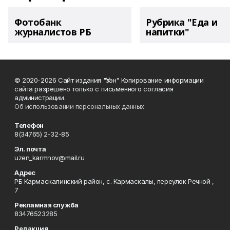
Фотобанк
Рубрика "Еда и
журналистов РБ
напитки"
© 2020-2026 Сайт издания "Үзән" Копирование информации
сайта разрешено только с письменного согласия
администрации.
Об использовании персональных данных
Телефон
8(34765) 2-32-85
Эл. почта
uzen_karmnov@mail.ru
Адрес
РБ Кармаскалинский район, с. Кармаскалы, переулок Речной ,
7
Рекламная служба
83476523285
Редакция