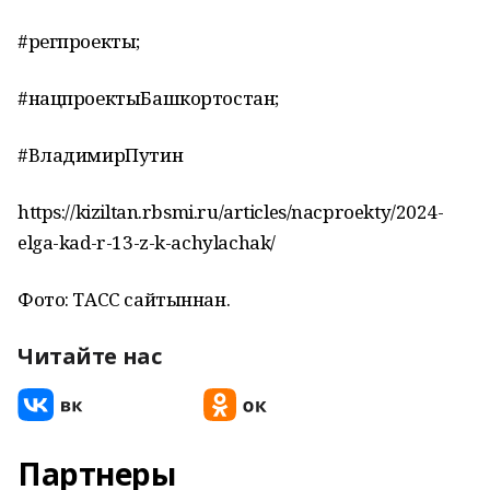
#регпроекты;
#нацпроектыБашкортостан;
#ВладимирПутин
https://kiziltan.rbsmi.ru/articles/nacproekty/2024-
elga-kad-r-13-z-k-achylachak/
Фото: ТАСС сайтыннан.
Читайте нас
Партнеры