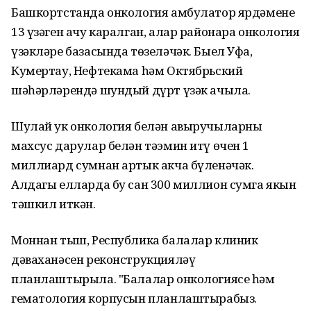
Башкортстанда онкология амбулатор ярдәменең
13 үзәген ачу каралган, алар районара онкология
үзәкләре базасында төзеләчәк. Быел Уфа,
Кумертау, Нефтекама һәм Октябрьский
шәһәрләрендә шундый дүрт үзәк ачыла.
Шулай ук онкология белән авыручыларны
махсус дарулар белән тәэмин итү өчен 1
миллиард сумнан артык акча бүленәчәк.
Алдагы елларда бу сан 300 миллион сумга якын
тәшкил иткән.
Моннан тыш, Республика балалар клиник
дәваханәсен реконструкцияләү
планлаштырыла. "Балалар онкологиясе һәм
гематология корпусын планлаштырабыз.