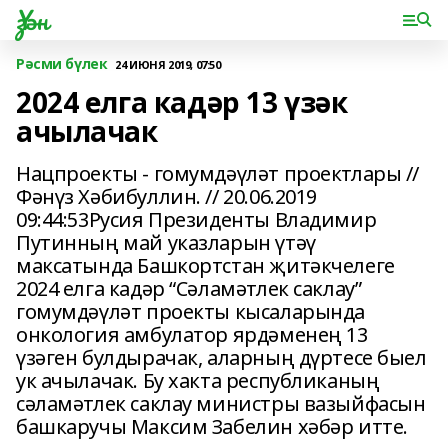
Үзән
Рәсми бүлек
24 ИЮНЯ 2019, 07:50
2024 елга кадәр 13 үзәк
ачылачак
Нацпроекты - гомумдәүләт проектлары //
Фәнүз Хәбибуллин. // 20.06.2019
09:44:53Русия Президенты Владимир
Путинның май указларын үтәү
максатында Башкортстан җитәкчелеге
2024 елга кадәр “Сәламәтлек саклау”
гомумдәүләт проекты кысаларында
онкология амбулатор ярдәменең 13
үзәген булдырачак, аларның дүртесе быел
ук ачылачак. Бу хакта республиканың
сәламәтлек саклау министры вазыйфасын
башкаручы Максим Забелин хәбәр итте.