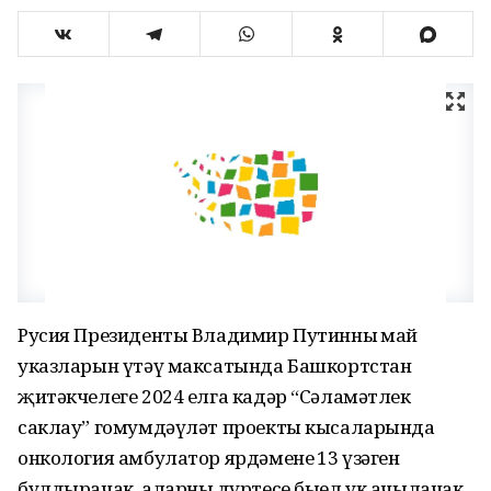
Русия Президенты Владимир Путинның май
указларын үтәү максатында Башкортстан
җитәкчелеге 2024 елга кадәр “Сәламәтлек
саклау” гомумдәүләт проекты кысаларында
онкология амбулатор ярдәменең 13 үзәген
булдырачак, аларның дүртесе быел ук ачылачак.