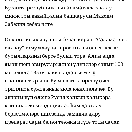
Бу хакта республиканың сәламәтлек саклау
министры вазыйфасын башкаручы Максим
Забелин хәбәр итте.
Онкология авырулары белән көрәш “Сәламәтлек
саклау” гомумдәүләт проектының өстенлекле
бурычларының берсе булып тора. Алты елда
яман шеш авыруларыннан үлүчеләр санын 100
мең кешегә 185 очракка кадәр киметү
планлаштырыла. Бу максатка ирешү өчен
триллион сумга якын акча юнәлтеләчәк. Бу
акчаның күп өлеше Русия халкын халыкара
клиник рекомендацияләр һәм дәвалау
беркетмәләре нигезендә заманча дару
препаратлары белән тәэмин итүгә тотылачак.