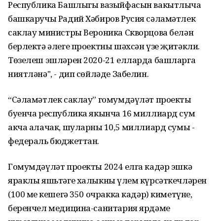
Республика Башлыгы вазыйфасын вакытлыча
башкаручы Радий Хәбиров Русия сәламәтлек
саклау министры Вероника Скворцова белән
берлектә әлеге проектны шәхсән үзе җитәкли.
Төзелеш эшләрен 2020-21 елларда башларга
ниятләнә", - дип сөйләде Забелин.
“Сәламәтлек саклау” гомумдәүләт проекты
буенча республика якынча 16 миллиард сум
акча алачак, шуларның 10,5 миллиард сумы -
федераль бюджеттан.
Гомумдәүләт проекты 2024 елга кадәр эшкә
яраклы яшьтәге халыкның үлем күрсәткечләрен
(100 мең кешегә 350 очракка кадәр) киметүне,
беренчел медицина-санитария ярдәме