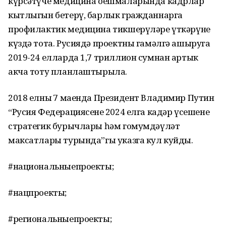
күрсәтүче медицина оешмаларында кадрлар
кытлыгын бетерү, барлык гражданнарга
профилактик медицина тикшерүләре үткәрүне
күздә тота. Русиядә проектны гамәлгә ашыруга
2019-24 елларда 1,7 триллион сумнан артык
акча тоту планлаштырыла.
2018 елның 7 маенда Президент Владимир Путин
“Русия Федерациясенең 2024 елга кадәр үсешенең
стратегик бурычлары һәм гомумдәүләт
максатлары турында”гы указга кул куйды.
#национальныепроекты;
#нацпроекты;
#региональныепроекты;