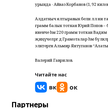
урында - Айваз Корбанов (1, 92 кило
Алдаткыч ялтыравык белән әллә ни 
грамм балык тоткан Юрий Попов – б
икенче һәм 220 грамм тоткан Вади
җиңүчеләргә дә Грамоталар һәм бүлә
эләктергән Альмир Янтуганов “Алаты
Валерий Гаврилов.
Читайте нас
Партнеры