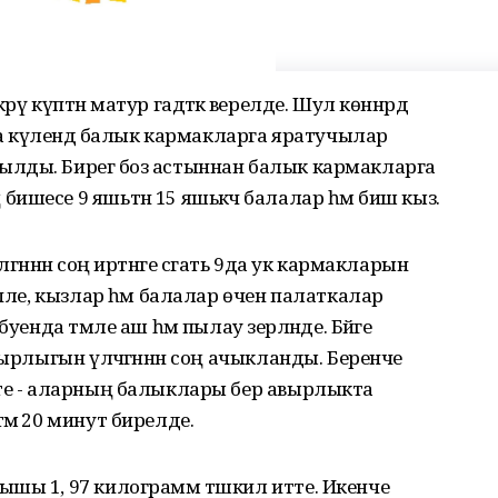
ү күптән матур гадәткә әверелде. Шул көннәрдә
күлендә балык кармакларга яратучылар
лды. Бирегә боз астыннан балык кармакларга
шесе 9 яшьтән 15 яшькәчә балалар һәм биш кыз.
гәннән соң иртәнге сәгать 9да ук кармакларын
әпле, кызлар һәм балалар өчен палаткалар
уенда тәмле аш һәм пылау әзерләнде. Бәйге
вырлыгын үлчәгәннән соң ачыкланды. Беренче
тте - аларның балыклары бер авырлыкта
мә 20 минут бирелде.
ышы 1, 97 килограмм тәшкил итте. Икенче