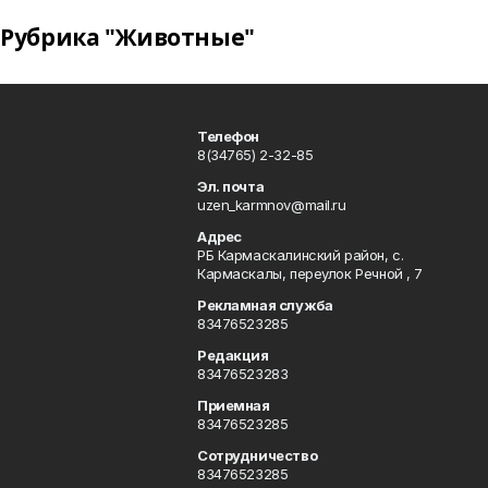
Рубрика "Животные"
Телефон
8(34765) 2-32-85
Эл. почта
uzen_karmnov@mail.ru
Адрес
РБ Кармаскалинский район, с.
Кармаскалы, переулок Речной , 7
Рекламная служба
83476523285
Редакция
83476523283
Приемная
83476523285
Сотрудничество
83476523285