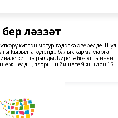
 бер ләззәт
үткәрү күптән матур гадәткә әверелде. Шул
гы Кызылга күлендә балык кармакларга
тивале оештырылды. Бирегә боз астыннан
еше җыелды, аларның бишесе 9 яшьтән 15