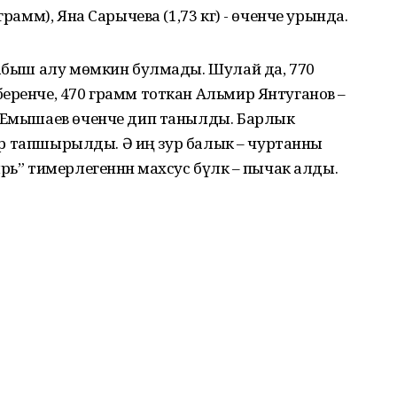
грамм), Яна Сарычева (1,73 кг) - өченче урында.
табыш алу мөмкин булмады. Шулай да, 770
еренче, 470 грамм тоткан Альмир Янтуганов –
м Емышаев өченче дип танылды. Барлык
кләр тапшырылды. Ә иң зур балык – чуртанны
рь” тимерлегеннән махсус бүләк – пычак алды.