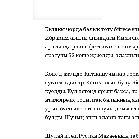
Кышкы чорда балык тоту бәйгесе үткәр
Ибраһим авылы янындагы Кызылга 
арасында район фестивале оештыры
яратучы 52 кеше җыелды, аларның би
Көне дә аяз иде. Катнашучылар теркәл
суга салдылар. Көн салкын булу сәб
куелды. Күл өстендә ярыш барса, яр б
нәтиҗәләре исә тотылган балыкның а
урын өчен ике катнашучы дәгъва и
булды. Шуның өчен аларга тагы өстә
Шулай итеп, Руслан Макаевның таб