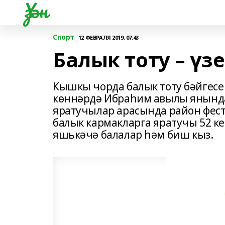
Үзән
Спорт
12 ФЕВРАЛЯ 2019, 07:43
Балык тоту – үзе
Кышкы чорда балык тоту бәйгесе 
көннәрдә Ибраһим авылы янында
яратучылар арасында район фес
балык кармакларга яратучы 52 к
яшькәчә балалар һәм биш кыз.