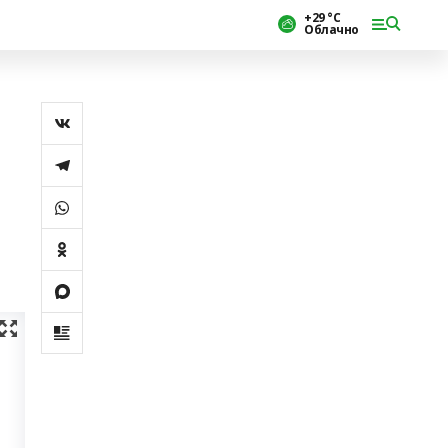
+29 °С
Облачно