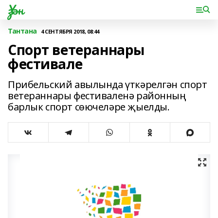
Үзән
Тантана
4 СЕНТЯБРЯ 2018, 08:44
Спорт ветераннары
фестивале
Прибельский авылында үткәрелгән спорт
ветераннары фестиваленә районның
барлык спорт сөючеләре җыелды.