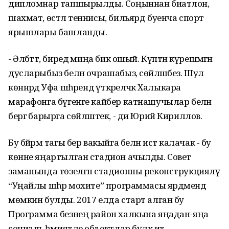
дипломнар тапшырылды. Соңыннан биатлон,
шахмат, өстәл теннисы, бильярд буенча спорт
ярышлары башланды.
- Әлбәттә, биредә миңа бик ошый. Күптән күреш­мәгән
дусларыбыз белән очрашабыз, сөйләшәбез. Шул
көннәрдә Уфа шәһәрендә үткәреләчәк Халыкара
марафонга бүгенге кайбер катнашучылар белән
бергә барырга сөйләштек, - ди Юрий Кириллов.
Бу бәйрәм тагы бер вакыйга белән истә калачак - бу
көнне яңартылган стадион ачылды. Совет
заманында төзелгән стадионны реконструкцияләү
“Уңайлы шәһәр мохите” программасы ярдәмендә
мөмкин булды. 2017 елда старт алган бу
Программа безнең район халкына яңадан-яңа
социаль әһәмиятле объектлар бүләк итә.