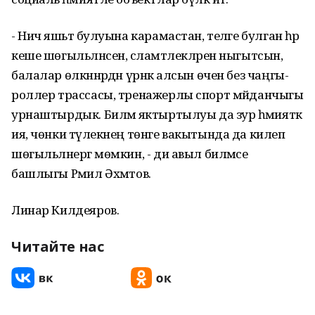
- Ничә яшьтә булуына карамастан, теләге булган һәр
кеше шөгыльләнсен, сәла­мәтлекләрен ныгытсын,
балалар өлкәннәрдән үрнәк алсын өчен без чаңгы-
роллер трассасы, тренажерлы спорт мәйданчыгы
урнаштырдык. Биләмә яктыртылуы да зур әһәмияткә
ия, чөнки тәү­лекнең төнге вакытында да килеп
шөгыльләнергә мөм­кин, - ди авыл биләмәсе
башлыгы Рәмил Әхмәтов.
Линар Килдеяров.
Читайте нас