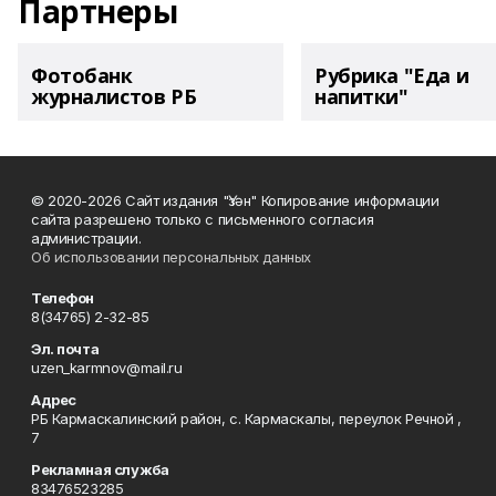
Партнеры
Фотобанк
Рубрика "Еда и
журналистов РБ
напитки"
© 2020-2026 Сайт издания "Үзән" Копирование информации
сайта разрешено только с письменного согласия
администрации.
Об использовании персональных данных
Телефон
8(34765) 2-32-85
Эл. почта
uzen_karmnov@mail.ru
Адрес
РБ Кармаскалинский район, с. Кармаскалы, переулок Речной ,
7
Рекламная служба
83476523285