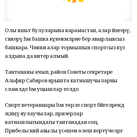
Олы яшьтә булуларына карамастан, алар йөгерү,
сикерү һәм башка күнекмәләрне бер авырлыксыз
башкара. Чөнки алар тормышын спортсыз күз
алдына да китерә алмый.
Тантананы ачып, район Советы секретаре
Альфир Сабиров ярышта катнашучыларны
сәламләде һәм уңышлар теләде.
Спорт ветераннары һәм төрле спорт бәйгеләрендә
җиңү яулаучылар, призерлар
катнашлыгындагы тантанадан соң,
Прибельский авылы үсешенә өлеш кертүчеләргә