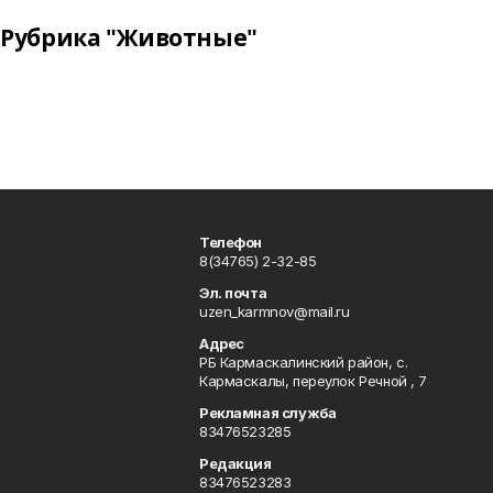
Рубрика "Животные"
Телефон
8(34765) 2-32-85
Эл. почта
uzen_karmnov@mail.ru
Адрес
РБ Кармаскалинский район, с.
Кармаскалы, переулок Речной , 7
Рекламная служба
83476523285
Редакция
83476523283