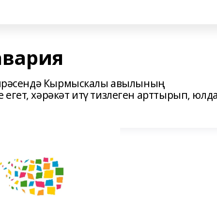
 авария
 тирәсендә Кырмыскалы авылының
егет, хәрәкәт итү тизлеген арттырып, юлд