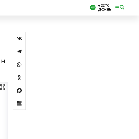
+22 °С
Дождь
ан