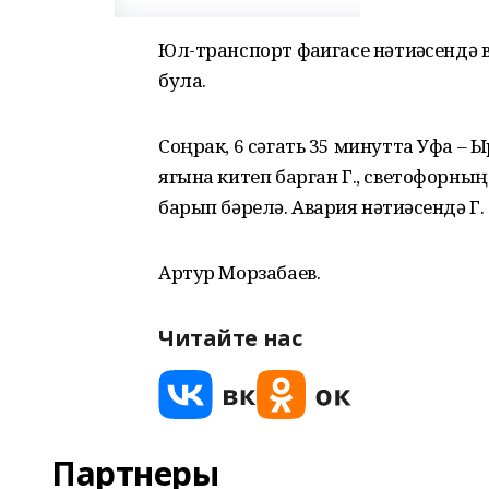
Юл-транспорт фаҗигасе нәтиҗәсендә 
була.
Соңрак, 6 сәгать 35 минутта Уфа 
ягына китеп барган Г., светофорны
барып бәрелә. Авария нәтиҗәсендә Г
Артур Морзабаев.
Читайте нас
Партнеры