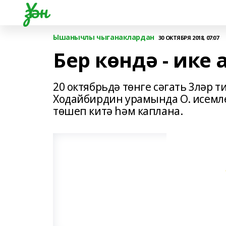
Үзән
Ышанычлы чыганаклардан
30 ОКТЯБРЯ 2018, 07:07
Бер көндә - ике
20 октябрьдә төнге сәгать 3ләр
Ходайбирдин урамында О. исемле 
төшеп китә һәм каплана.