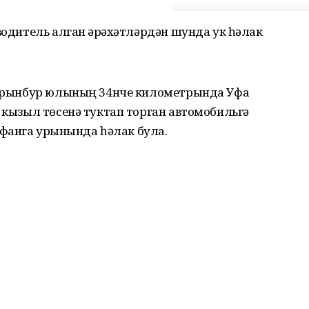
водитель алган җәрәхәтләрдән шунда ук һәлак
– Ырынбур юлының 34нче километрында Уфа
ң кызыл төсенә туктап торган автомобильгә
. фаҗига урынында һәлак була.