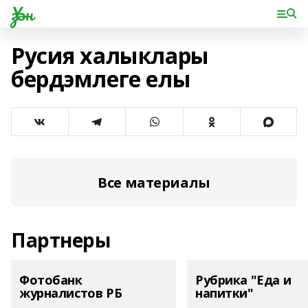
Үзән
Русия халыклары
бердэмлеге елы
Все материалы
Партнеры
Фотобанк
Рубрика "Еда и
журналистов РБ
напитки"