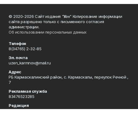
© 2020-2026 Сайт издания "Үзән" Копирование информации
сайта разрешено только с письменного согласия
администрации.
Об использовании персональных данных
Телефон
8(34765) 2-32-85
Эл. почта
uzen_karmnov@mail.ru
Адрес
РБ Кармаскалинский район, с. Кармаскалы, переулок Речной ,
7
Рекламная служба
83476523285
Редакция
83476523283
Приемная
83476523285
Сотрудничество