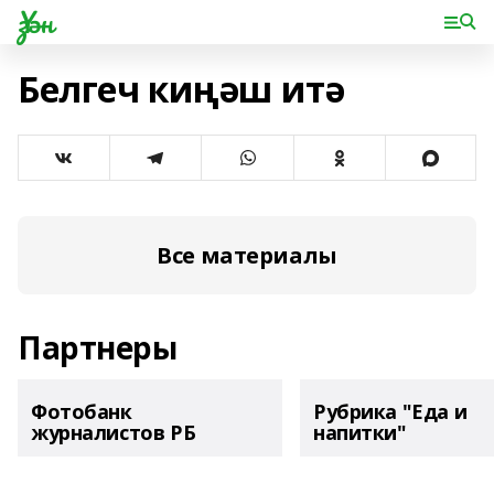
Үзән
Белгеч киңәш итә
Все материалы
Партнеры
Фотобанк
Рубрика "Еда и
журналистов РБ
напитки"