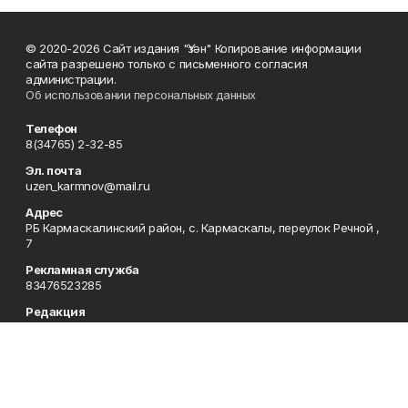
© 2020-2026 Сайт издания "Үзән" Копирование информации
сайта разрешено только с письменного согласия
администрации.
Об использовании персональных данных
Телефон
8(34765) 2-32-85
Эл. почта
uzen_karmnov@mail.ru
Адрес
РБ Кармаскалинский район, с. Кармаскалы, переулок Речной ,
7
Рекламная служба
83476523285
Редакция
83476523283
Приемная
83476523285
Сотрудничество