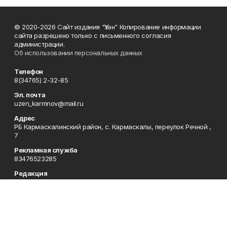
© 2020-2026 Сайт издания "Үзән" Копирование информации
сайта разрешено только с письменного согласия
администрации.
Об использовании персональных данных
Телефон
8(34765) 2-32-85
Эл. почта
uzen_karmnov@mail.ru
Адрес
РБ Кармаскалинский район, с. Кармаскалы, переулок Речной ,
7
Рекламная служба
83476523285
Редакция
83476523283
Приемная
83476523285
Сотрудничество