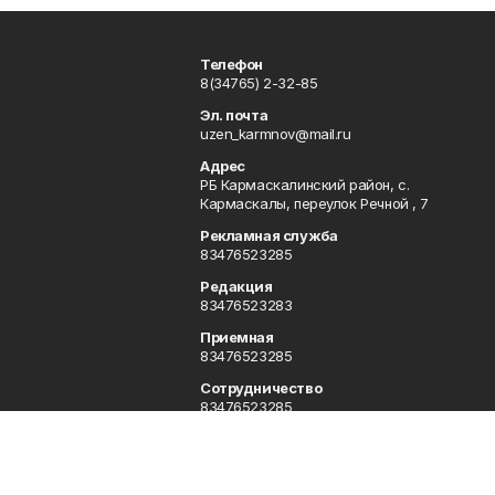
Телефон
8(34765) 2-32-85
Эл. почта
uzen_karmnov@mail.ru
Адрес
РБ Кармаскалинский район, с.
Кармаскалы, переулок Речной , 7
Рекламная служба
83476523285
Редакция
83476523283
Приемная
83476523285
Сотрудничество
83476523285
Отдел кадров
83476523285