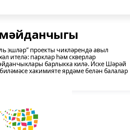
н мәйданчыгы
аль эшләр” проекты чикләрендә авыл
әл ителә: парклар һәм скверлар
мәйданчыклары барлыкка килә. Иске Шәрәй
 биләмәсе хакимияте ярдәме белән балалар