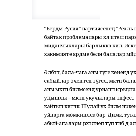
“Бердәм Русия” партиясенең “Реаль
байтак проблемалары хәл ителә: парк
мәйданчыклары барлыкка килә. Иске 
хакимияте ярдәме белән балалар мә
Әлбәттә, бала-чага аны тәүге кө­нендә 
сабыйлар өчен генә түгел, мәктәп бал
аны мәктәп биләмәсендә урнаштырырга 
уңышлы – мәктәп укучылары тәнә­фестә д
кайтып китәчәк. Шулай ук биләмә ирк
уйнарга мөмкинлек бар. Димәк, туг
абый-апалары рәхәт­ләнеп туп тибә дә ал