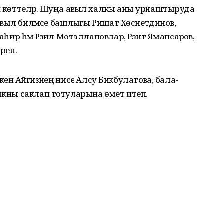
ән көттеләр. Шуңа авыл халкы аны урнаштыруда
й авыл биләмәсе башлыгы Ришат Хөснетдинов,
аһир һәм Рәзил Моталлаповлар, Рәзит Яман­саров,
ереп.
кечкенә Айгизнең әнисе Алсу Бик­булатова, бала­
чыкны саклап тотуларына өмет итеп.