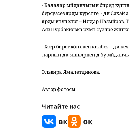
- Балалар мәйданчыгын биредә күпт
берсүзсез ярдәм күрсәтте, - ди Саха
ярдәм итүчеләргә – Илдар Назыйров, Т
Аяз Нурбакиевка рәхмәт сүзләре җитк
- Хәзер бирегә көн саен киләбез, - ди 
ларның да, яшь­ләрнең дә бу мәйдан
Эльвира Ямалетдинова.
Автор фотосы.
Читайте нас