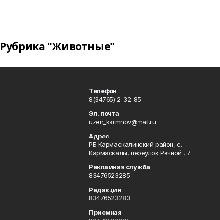
Рубрика "Животные"
Телефон
8(34765) 2-32-85
Эл. почта
uzen_karmnov@mail.ru
Адрес
РБ Кармаскалинский район, с.
Кармаскалы, переулок Речной , 7
Рекламная служба
83476523285
Редакция
83476523283
Приемная