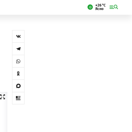
+26 °С
Ясно