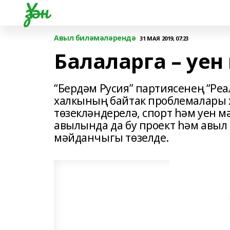
Үзән
Авыл биләмәләрендә
31 МАЯ 2019, 07:23
Балаларга – уе
“Бердәм Русия” партиясенең “Ре
халкының байтак проблемалары х
төзекләндерелә, спорт һәм уен 
авылында да бу проект һәм авыл
мәйданчыгы төзелде.