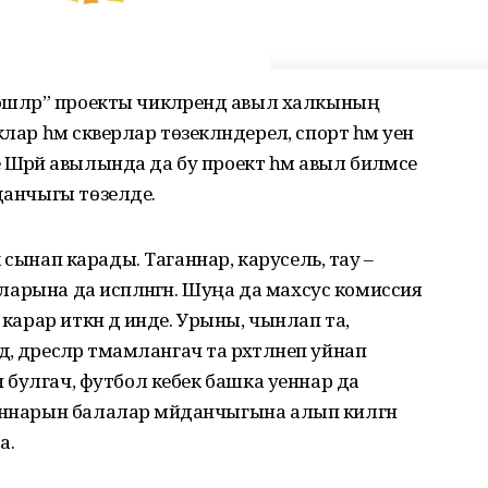
 эшләр” проекты чикләрендә авыл халкының
лар һәм скверлар төзекләндерелә, спорт һәм уен
Шәрәй авылында да бу проект һәм авыл биләмәсе
йданчыгы төзелде.
үк сынап карады. Таганнар, ка­русель, тау –
аларына да исәп­ләнгән. Шуңа да махсус комиссия
карар иткән дә инде. Урыны, чын­лап та,
ә, дәресләр тәмам­лангач та рәхәтләнеп уйнап
ен булгач, футбол кебек башка уеннар да
аннарын балалар мәйдан­чыгына алып килгән
а.