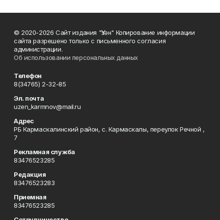
© 2020-2026 Сайт издания "Үзән" Копирование информации
сайта разрешено только с письменного согласия
администрации.
Об использовании персональных данных
Телефон
8(34765) 2-32-85
Эл. почта
uzen_karmnov@mail.ru
Адрес
РБ Кармаскалинский район, с. Кармаскалы, переулок Речной ,
7
Рекламная служба
83476523285
Редакция
83476523283
Приемная
83476523285
Сотрудничество