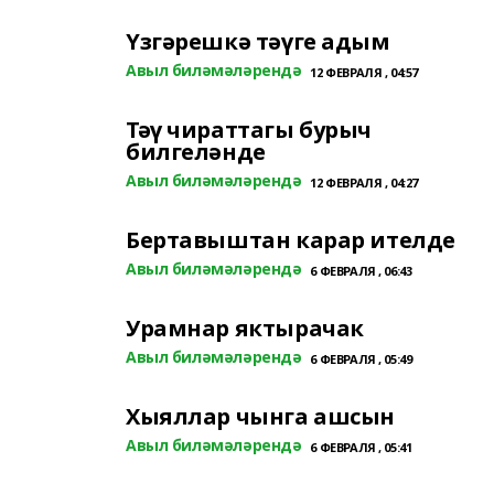
Үзгәрешкә тәүге адым
Авыл биләмәләрендә
12 ФЕВРАЛЯ , 04:57
Тәү чираттагы бурыч
билгеләнде
Авыл биләмәләрендә
12 ФЕВРАЛЯ , 04:27
Бертавыштан карар ителде
Авыл биләмәләрендә
6 ФЕВРАЛЯ , 06:43
Урамнар яктырачак
Авыл биләмәләрендә
6 ФЕВРАЛЯ , 05:49
Хыяллар чынга ашсын
Авыл биләмәләрендә
6 ФЕВРАЛЯ , 05:41