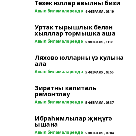
Төзек юллар авылны бизи
Авыл биләмәләрендә
6 ФЕВРАЛЯ , 05:19
Уртак тырышлык белән
хыяллар тормышка аша
Авыл биләмәләрендә
5 ФЕВРАЛЯ , 11:31
Ляхово юлларны үз кулына
ала
Авыл биләмәләрендә
5 ФЕВРАЛЯ , 05:55
Зиратны капиталь
ремонтлау
Авыл биләмәләрендә
5 ФЕВРАЛЯ , 05:37
Ибраһимлылар җиңүгә
ышана
Авыл биләмәләрендә
5 ФЕВРАЛЯ , 05:04