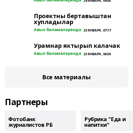
24 ЯНВАРЯ , 04:05
Проектны бертавыштан
хупладылар
Авыл биләмәләрендә
23 ЯНВАРЯ , 07:17
Урамнар яктырып калачак
Авыл биләмәләрендә
23 ЯНВАРЯ , 06:58
Все материалы
Партнеры
Фотобанк
Рубрика "Еда и
журналистов РБ
напитки"