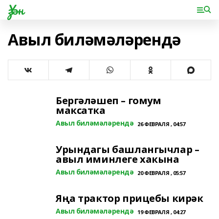
Үзән
Авыл биләмәләрендә
Бергәләшеп – гомум
максатка
Авыл биләмәләрендә
26 ФЕВРАЛЯ , 04:57
Урындагы башлангычлар –
авыл иминлеге хакына
Авыл биләмәләрендә
20 ФЕВРАЛЯ , 05:57
Яңа трактор прицебы кирәк
Авыл биләмәләрендә
19 ФЕВРАЛЯ , 04:27