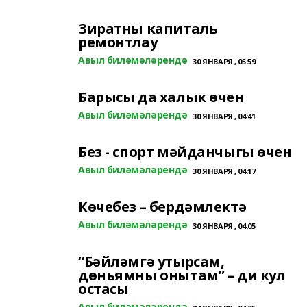
Зиратны капиталь
ремонтлау
Авыл биләмәләрендә
30 ЯНВАРЯ , 05:59
Барысы да халык өчен
Авыл биләмәләрендә
30 ЯНВАРЯ , 04:41
Без - спорт мәйданчыгы өчен
Авыл биләмәләрендә
30 ЯНВАРЯ , 04:17
Көчебез – бердәмлектә
Авыл биләмәләрендә
30 ЯНВАРЯ , 04:05
“Бәйләмгә утырсам,
дөньямны онытам” – ди кул
остасы
Авыл биләмәләрендә