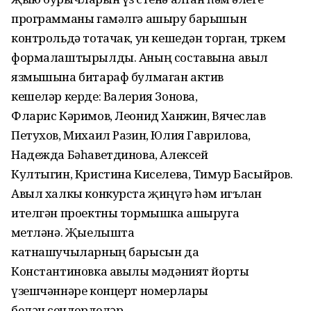
программаны гамәлгә ашыру барышын
контрольдә тотачак, ун кешедән торган, төркем
формалаштырылды. Аның составына авыл
язмышына битараф булмаган актив
кешеләр керде: Валерия Зонова,
Фларис Кәримов, Леонид Ханжин, Вячеслав
Петухов, Михаил Разин, Юлия Гаврилова,
Надежда Бәһаветдинова, Алексей
Култыгин, Кристина Киселева, Тимур Басыйров.
Авыл халкы конкурста җиңүгә һәм игълан
ителгән проектны тормышка ашыруга
өметләнә. Җыелышта
катнашучыларның барысын да
Константиновка авылы мәдәният йорты
үзешчәннәре концерт номерлары
белән сөендерделәр.