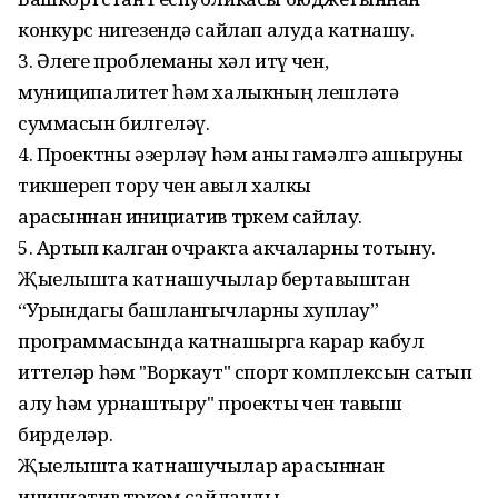
конкурс нигезендә сайлап алуда катнашу.
3. Әлеге проблеманы хәл итү өчен,
муниципалитет һәм халыкның өлешләтә
суммасын билгеләү.
4. Проектны әзерләү һәм аны гамәлгә ашыруны
тикшереп тору өчен авыл халкы
арасыннан инициатив төркем сайлау.
5. Артып калган очракта акчаларны тотыну.
Җыелышта катнашучылар бертавыштан
“Урындагы башлангычларны хуплау”
программасында катнашырга карар кабул
иттеләр һәм "Воркаут" спорт комплексын сатып
алу һәм урнаштыру" проекты өчен тавыш
бирделәр.
Җыелышта катнашучылар арасыннан
инициатив төркем сайланды.