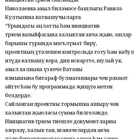
Николаевка авыл биләмәсе башлыгы Равилә
Култыгина катнашучыларга
“Урындагы аңлатты һәм инициатив
төркем вазыйфасына халыктан акча җыю, эшләр
барышы турында мәгълүмат бирү,
проектның үтәлешен контрольдә тоту һәм кабул
итүдә катнашу керә, дип искәртте, шулай ук,
авыл халкына үз кече Ватаны
язмышына битараф булмаганнары өчен рәхмәт
әйтте һәм бу программада җиңүгә өметен
белдерде.
Сайланган проектны тормышка ашыру өчен
халыктан җыеласы сумма билгеләнде.
Инициатив төркем тиешле документларны
әзерләү, халык тан, иганәчеләрдән акча
җыю бурычларын үз өстенә алган һәм әлеге