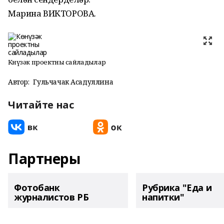
Марина ВИКТОРОВА.
Көнүзәк проектны сайладылар
Автор:
Гульчачак Асадуллина
Читайте нас
Партнеры
Фотобанк
Рубрика "Еда и
журналистов РБ
напитки"