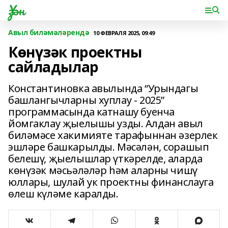
Үзән
Авыл биләмәләрендә
10 ФЕВРАЛЯ 2025, 09:49
Көнүзәк проектны
сайладылар
Константиновка авылында “Урындагы
башлангычларны хуплау - 2025”
программасында катнашу буенча
йомгаклау җыелышы узды. Алдан авыл
биләмәсе хакимияте тарафыннан әзерлек
эшләре башкарылды. Мәсәлән, сорашып
белешү, җыелышлар үткәрелде, аларда
көнүзәк мәсьәләләр һәм аларны чишү
юллары, шулай ук проектны финанслауга
өлеш күләме каралды.