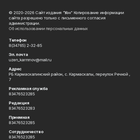
© 2020-2026 Сайт издания "Үзән" Копирование информации
сайта разрешено только с письменного согласия
администрации.
Об использовании персональных данных
Телефон
8(34765) 2-32-85
Эл. почта
uzen_karmnov@mail.ru
Адрес
РБ Кармаскалинский район, с. Кармаскалы, переулок Речной ,
7
Рекламная служба
83476523285
Редакция
83476523283
Приемная
83476523285
Сотрудничество
83476523285