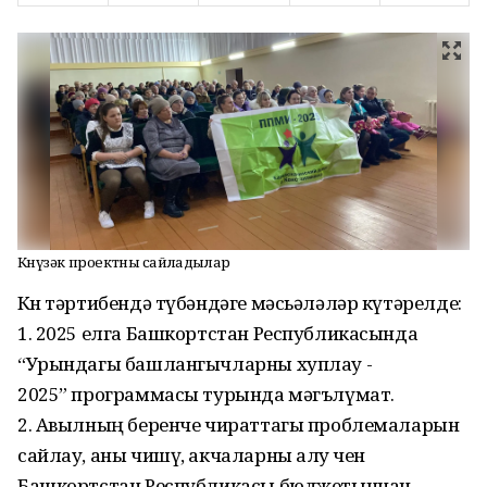
Көнүзәк проектны сайладылар
Көн тәртибендә түбәндәге мәсьәләләр күтәрелде:
1. 2025 елга Башкортстан Республикасында
“Урындагы башлангычларны хуплау -
2025” программасы турында мәгълүмат.
2. Авылның беренче чираттагы проблемаларын
сайлау, аны чишү, акчаларны алу өчен
Башкортстан Республикасы бюджетыннан