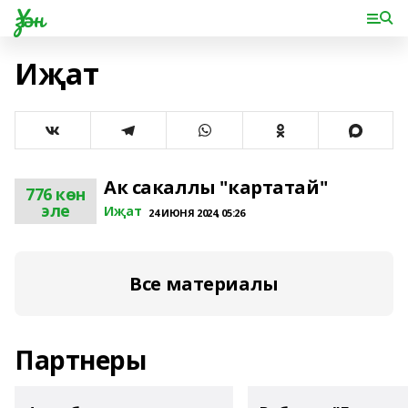
Үзән
Иҗат
Ак сакаллы "картатай"
776 көн
эле
Иҗат
24 ИЮНЯ 2024, 05:26
Все материалы
Партнеры