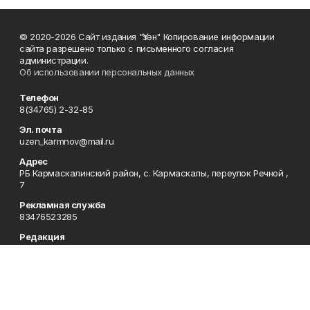
© 2020-2026 Сайт издания "Үзән" Копирование информации
сайта разрешено только с письменного согласия
администрации.
Об использовании персональных данных
Телефон
8(34765) 2-32-85
Эл. почта
uzen_karmnov@mail.ru
Адрес
РБ Кармаскалинский район, с. Кармаскалы, переулок Речной ,
7
Рекламная служба
83476523285
Редакция
83476523283
Приемная
83476523285
Сотрудничество