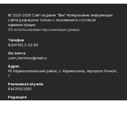
© 2020-2026 Сайт издания "Үзән" Копирование информации
сайта разрешено только с письменного согласия
администрации.
Об использовании персональных данных
Телефон
8(34765) 2-32-85
Эл. почта
uzen_karmnov@mail.ru
Адрес
РБ Кармаскалинский район, с. Кармаскалы, переулок Речной ,
7
Рекламная служба
83476523285
Редакция
83476523283
Приемная
83476523285
Сотрудничество