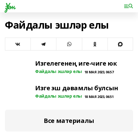
Үзән
Файдалы эшләр елы
Изгелегенең иге-чиге юк
Файдалы эшләр елы
18 МАЯ 2023, 06:57
Изге эш дәвамлы булсын
Файдалы эшләр елы
18 МАЯ 2023, 06:51
Все материалы