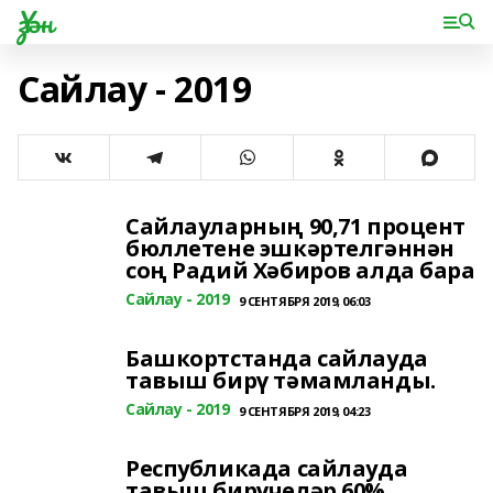
Үзән
Сайлау - 2019
Сайлауларның 90,71 процент
бюллетене эшкәртелгәннән
соң Радий Хәбиров алда бара
Сайлау - 2019
9 СЕНТЯБРЯ 2019, 06:03
Башкортстанда сайлауда
тавыш бирү тәмамланды.
Сайлау - 2019
9 СЕНТЯБРЯ 2019, 04:23
Республикада сайлауда
тавыш бирүчеләр 60%