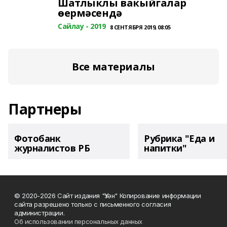
Шатлыклы вакыйгалар
өермәсендә
Сайлау - 2019
8 СЕНТЯБРЯ 2019, 08:05
Все материалы
Партнеры
Фотобанк
Рубрика "Еда и
журналистов РБ
напитки"
© 2020-2026 Сайт издания "Үзән" Копирование информации
сайта разрешено только с письменного согласия
администрации.
Об использовании персональных данных