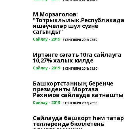
М.Морзаголов:
"Тотрыклылык.Республикада
яшәүчеләр шул сүзне
сагынды"
Сайлау - 2019
8 СЕНТЯБРЯ 2019, 22:30
Иртәнге сәгать 10га сайлауга
10,27% халык килде
Сайлау - 2019
8 СЕНТЯБРЯ 2019, 21:30
Башкортстанның беренче
президенты Мортаза
Рәхимов сайлауда катнашты
Сайлау - 2019
8 СЕНТЯБРЯ 2019, 20:30
Сайлауда башкорт һәм татар
телләрендә бюллетень