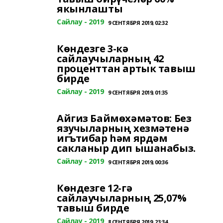
якынлашты
Сайлау - 2019
9 СЕНТЯБРЯ 2019, 02:32
Көндезге 3-кә
сайлаучыларның 42
проценттан артык тавыш
бирде
Сайлау - 2019
9 СЕНТЯБРЯ 2019, 01:35
Айгиз Баймөхәмәтов: Без
язучыларның хезмәтенә
игътибар һәм ярдәм
сакланыр дип ышанабыз.
Сайлау - 2019
9 СЕНТЯБРЯ 2019, 00:36
Көндезге 12-гә
сайлаучыларның 25,07%
тавыш бирде
Сайлау - 2019
8 СЕНТЯБРЯ 2019, 23:34