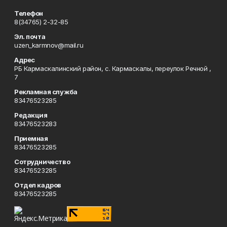
Телефон
8(34765) 2-32-85
Эл. почта
uzen_karmnov@mail.ru
Адрес
РБ Кармаскалинский район, с. Кармаскалы, переулок Речной ,
7
Рекламная служба
83476523285
Редакция
83476523283
Приемная
83476523285
Сотрудничество
83476523285
Отдел кадров
83476523285