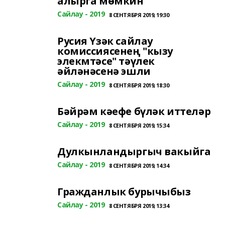
алырга мөмкин
Сайлау - 2019
8 СЕНТЯБРЯ 2019, 19:30
Русия Үзәк сайлау
комиссиясенең "кызу
элекмтәсе" тәүлек
әйләнәсенә эшли
Сайлау - 2019
8 СЕНТЯБРЯ 2019, 18:30
Бәйрәм кәефе бүләк иттеләр
Сайлау - 2019
8 СЕНТЯБРЯ 2019, 15:34
Дулкынландыргыч вакыйга
Сайлау - 2019
8 СЕНТЯБРЯ 2019, 14:34
Гражданлык бурычыбыз
Сайлау - 2019
8 СЕНТЯБРЯ 2019, 13:34