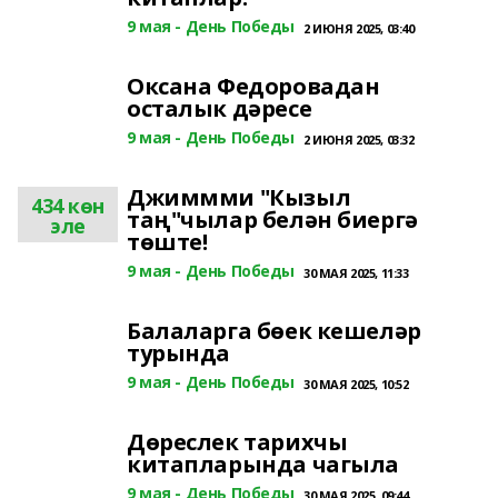
9 мая - День Победы
2 ИЮНЯ 2025, 03:40
Оксана Федоровадан
осталык дәресе
9 мая - День Победы
2 ИЮНЯ 2025, 03:32
Джиммми "Кызыл
434 көн
таң"чылар белән биергә
эле
төште!
9 мая - День Победы
30 МАЯ 2025, 11:33
Балаларга бөек кешеләр
турында
9 мая - День Победы
30 МАЯ 2025, 10:52
Дөреслек тарихчы
китапларында чагыла
9 мая - День Победы
30 МАЯ 2025, 09:44