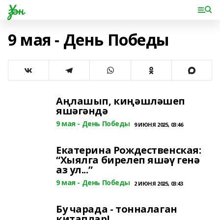
Үзән
9 мая - День Победы
Аңлашып, киңәшләшеп
яшәгәндә
9 мая - День Победы
9 ИЮНЯ 2025, 03:46
Екатерина Рождественская:
“Хыялга бирелеп яшәү генә
аз ул...”
9 мая - День Победы
2 ИЮНЯ 2025, 03:43
Бу чарада - тонналаган
китаплар!