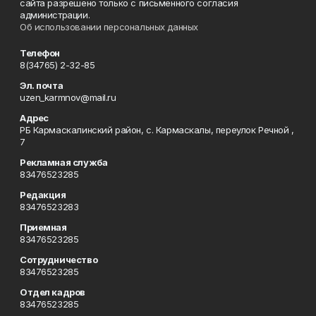
сайта разрешено только с письменного согласия
администрации.
Об использовании персональных данных
Телефон
8(34765) 2-32-85
Эл. почта
uzen_karmnov@mail.ru
Адрес
РБ Кармаскалинский район, с. Кармаскалы, переулок Речной ,
7
Рекламная служба
83476523285
Редакция
83476523283
Приемная
83476523285
Сотрудничество
83476523285
Отдел кадров
83476523285