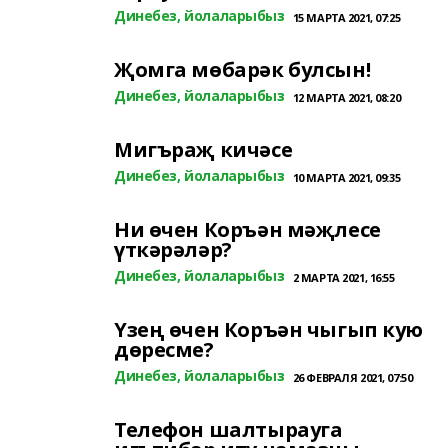
Динебез, йолаларыбыз
15 МАРТА 2021, 07:25
Җомга мөбарәк булсын!
Динебез, йолаларыбыз
12 МАРТА 2021, 08:20
Мигъраҗ кичәсе
Динебез, йолаларыбыз
10 МАРТА 2021, 09:35
Ни өчен Коръән мәҗлесе
үткәрәләр?
Динебез, йолаларыбыз
2 МАРТА 2021, 16:55
Үзең өчен Коръән чыгып кую
дөресме?
Динебез, йолаларыбыз
26 ФЕВРАЛЯ 2021, 07:50
Телефон шалтырауга