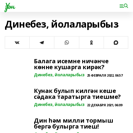
Үзән
Динебез, йолаларыбыз
Балага исемне ничәнче
көнне кушарга кирәк?
Динебез, йолаларыбыз
25 ФЕВРАЛЯ 2022, 06:57
Кунак булып килгән кеше
сәдака таратырга тиешме?
Динебез, йолаларыбыз
22 ДЕКАБРЯ 2021, 06:09
Дин һәм милли тормыш
бергә булырга тиеш!