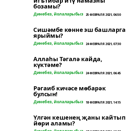
игътибар итү намазны
бозамы?
Динебез, йолаларыбыз
25 ФЕВРАЛЯ 2021, 06:50
Сишәмбе көнне эш башларга
ярыймы?
Динебез, йолаларыбыз
24 ФЕВРАЛЯ 2021, 07:30
Аллаһы Тәгалә кайда,
күктәме?
Динебез, йолаларыбыз
24 ФЕВРАЛЯ 2021, 06:45
Рәгаиб кичәсе мөбарәк
булсын!
Динебез, йолаларыбыз
18 ФЕВРАЛЯ 2021, 14:15
Үлгән кешенең җаны кайтып
йөри аламы?
Динебез, йолаларыбыз