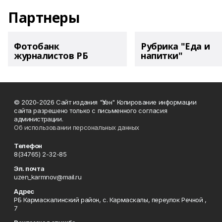
Партнеры
Фотобанк
Рубрика "Еда и
журналистов РБ
напитки"
© 2020-2026 Сайт издания "Үзән" Копирование информации
сайта разрешено только с письменного согласия
администрации.
Об использовании персональных данных
Телефон
8(34765) 2-32-85
Эл. почта
uzen_karmnov@mail.ru
Адрес
РБ Кармаскалинский район, с. Кармаскалы, переулок Речной ,
7