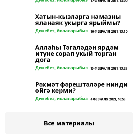
17 ФЕВРАЛЯ 2021, 18:00
Хатын-кызларга намазны
яланаяк укырга ярыймы?
Динебез, йолаларыбыз
16 ФЕВРАЛЯ 2021, 13:10
Аллаһы Тәгаләдән ярдәм
итүне сорап укый торган
дога
Динебез, йолаларыбыз
15 ФЕВРАЛЯ 2021, 13:35
Рәхмәт фәрештәләре нинди
өйгә керми?
Динебез, йолаларыбыз
4 ФЕВРАЛЯ 2021, 16:55
Все материалы