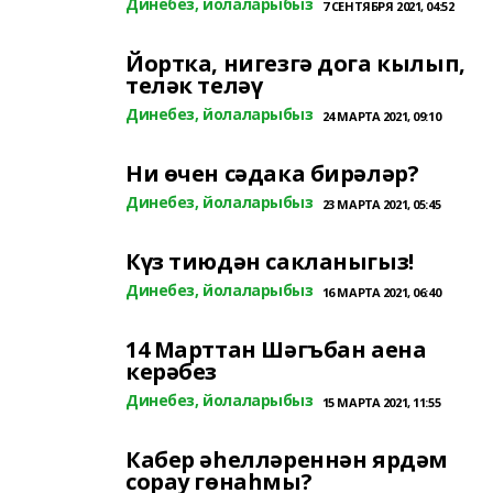
Динебез, йолаларыбыз
7 СЕНТЯБРЯ 2021, 04:52
Йортка, нигезгә дога кылып,
теләк теләү
Динебез, йолаларыбыз
24 МАРТА 2021, 09:10
Ни өчен сәдака бирәләр?
Динебез, йолаларыбыз
23 МАРТА 2021, 05:45
Күз тиюдән сакланыгыз!
Динебез, йолаларыбыз
16 МАРТА 2021, 06:40
14 Марттан Шәгъбан аена
керәбез
Динебез, йолаларыбыз
15 МАРТА 2021, 11:55
Кабер әһелләреннән ярдәм
сорау гөнаһмы?