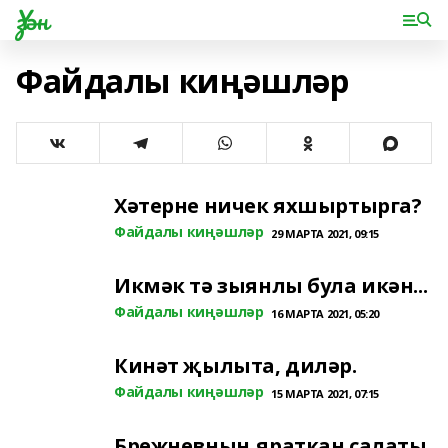
Үзән
Файдалы киңәшләр
Хәтерне ничек яхшыртырга?
Файдалы киңәшләр
29 МАРТА 2021, 09:15
Икмәк тә зыянлы була икән...
Файдалы киңәшләр
16 МАРТА 2021, 05:20
Кинәт җылыта, диләр.
Файдалы киңәшләр
15 МАРТА 2021, 07:15
Брежневның яраткан салаты