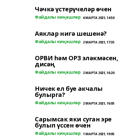
Чәчкә үстерүчеләр өчен
Файдалы киңәшләр
6 МАРТА 2021, 14:50
Аяклар нигә шешенә?
Файдалы киңәшләр
2 МАРТА 2021, 17:35
ОРВИ һәм ОРЗ эләкмәсен,
дисәң
Файдалы киңәшләр
2 МАРТА 2021, 16:20
Ничек ел буе акчалы
булырга?
Файдалы киңәшләр
2 МАРТА 2021, 16:05
Сарымсак яки суган эре
булып үссен өчен
Файдалы киңәшләр
1 МАРТА 2021, 19:05