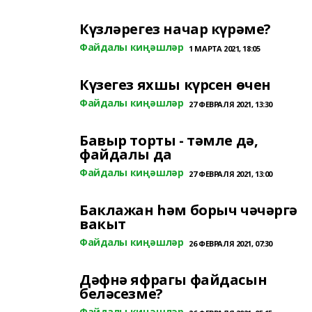
Күзләрегез начар күрәме?
Файдалы киңәшләр
1 МАРТА 2021, 18:05
Күзегез яхшы күрсен өчен
Файдалы киңәшләр
27 ФЕВРАЛЯ 2021, 13:30
Бавыр торты - тәмле дә,
файдалы да
Файдалы киңәшләр
27 ФЕВРАЛЯ 2021, 13:00
Баклажан һәм борыч чәчәргә
вакыт
Файдалы киңәшләр
26 ФЕВРАЛЯ 2021, 07:30
Дәфнә яфрагы файдасын
беләсезме?
Файдалы киңәшләр