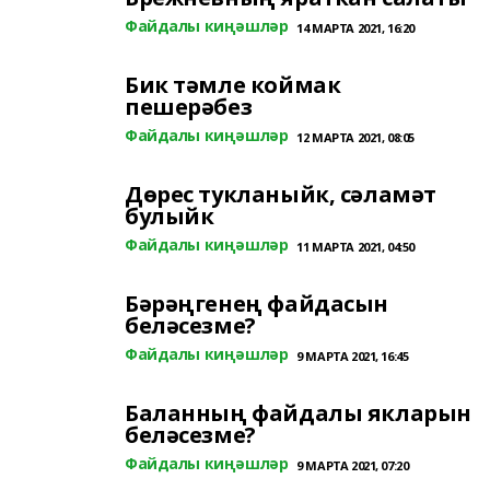
Файдалы киңәшләр
14 МАРТА 2021, 16:20
Бик тәмле коймак
пешерәбез
Файдалы киңәшләр
12 МАРТА 2021, 08:05
Дөрес тукланыйк, сәламәт
булыйк
Файдалы киңәшләр
11 МАРТА 2021, 04:50
Бәрәңгенең файдасын
беләсезме?
Файдалы киңәшләр
9 МАРТА 2021, 16:45
Баланның файдалы якларын
беләсезме?
Файдалы киңәшләр
9 МАРТА 2021, 07:20