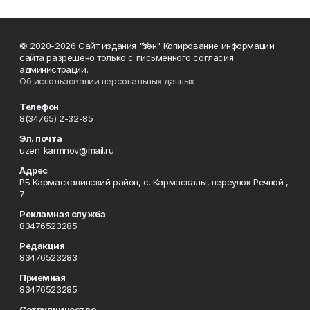
© 2020-2026 Сайт издания "Үзән" Копирование информации
сайта разрешено только с письменного согласия
администрации.
Об использовании персональных данных
Телефон
8(34765) 2-32-85
Эл. почта
uzen_karmnov@mail.ru
Адрес
РБ Кармаскалинский район, с. Кармаскалы, переулок Речной ,
7
Рекламная служба
83476523285
Редакция
83476523283
Приемная
83476523285
Сотрудничество