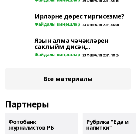
26 ФЕВРАЛЯ 2021, 05:15
Ирләрне дөрес тиргисезме?
Файдалы киңәшләр
24 ФЕВРАЛЯ 2021, 06:50
Язын алма чәчәкләрен
саклыйм дисәң...
Файдалы киңәшләр
23 ФЕВРАЛЯ 2021, 18:05
Все материалы
Партнеры
Фотобанк
Рубрика "Еда и
журналистов РБ
напитки"