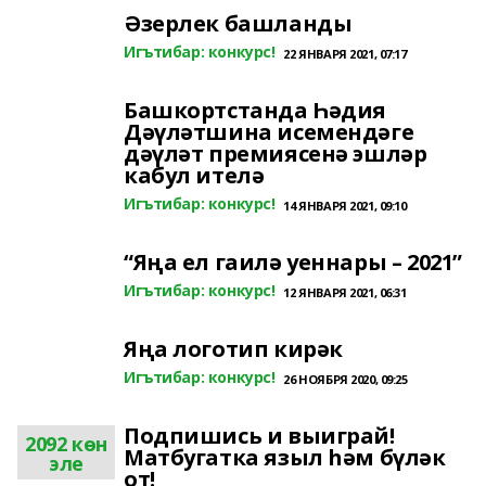
Әзерлек башланды
Игътибар: конкурс!
22 ЯНВАРЯ 2021, 07:17
Башкортстанда Һәдия
Дәүләтшина исемендәге
дәүләт премиясенә эшләр
кабул ителә
Игътибар: конкурс!
14 ЯНВАРЯ 2021, 09:10
“Яңа ел гаилә уеннары – 2021”
Игътибар: конкурс!
12 ЯНВАРЯ 2021, 06:31
Яңа логотип кирәк
Игътибар: конкурс!
26 НОЯБРЯ 2020, 09:25
Подпишись и выиграй!
2092 көн
Матбугатка языл һәм бүләк
эле
от!