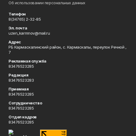
Об использовании персональных данных
Телефон
8(34765) 2-32-85
Эл. почта
uzen_karmnov@mail.ru
Адрес
РБ Кармаскалинский район, с. Кармаскалы, переулок Речной ,
7
Рекламная служба
83476523285
Редакция
83476523283
Приемная
83476523285
Сотрудничество
83476523285
Отдел кадров
83476523285