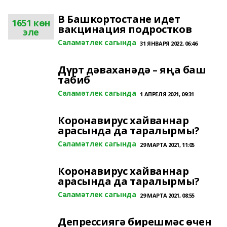
В Башкортостане идет
1651 көн
вакцинация подростков
эле
Сәламәтлек сагында
31 ЯНВАРЯ 2022, 06:46
Дүрт дәваханәдә – яңа баш
табиб
Сәламәтлек сагында
1 АПРЕЛЯ 2021, 09:31
Коронавирус хайваннар
арасында да таралырмы?
Сәламәтлек сагында
29 МАРТА 2021, 11:05
Коронавирус хайваннар
арасында да таралырмы?
Сәламәтлек сагында
29 МАРТА 2021, 08:55
Депрессиягә бирешмәс өчен