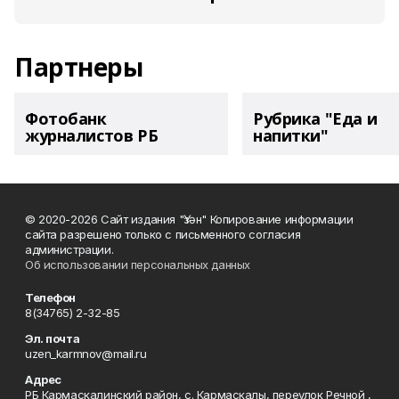
Партнеры
Фотобанк
Рубрика "Еда и
журналистов РБ
напитки"
© 2020-2026 Сайт издания "Үзән" Копирование информации
сайта разрешено только с письменного согласия
администрации.
Об использовании персональных данных
Телефон
8(34765) 2-32-85
Эл. почта
uzen_karmnov@mail.ru
Адрес
РБ Кармаскалинский район, с. Кармаскалы, переулок Речной ,