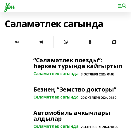
Үзән
Сәламәтлек сагында
“Сәламәтлек поезды”:
һәркем турында кайгыртып
Сәламәтлек сагында
3 ОКТЯБРЯ 2025, 04:05
Безнең “Земство докторы”
Сәламәтлек сагында
20 ОКТЯБРЯ 2024, 04:10
Автомобиль ачкычлары
алдылар
Сәламәтлек сагында
26 СЕНТЯБРЯ 2024, 10:05