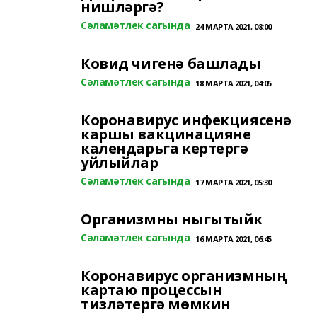
нишләргә?
Сәламәтлек сагында
24 МАРТА 2021, 08:00
Ковид чигенә башлады
Сәламәтлек сагында
18 МАРТА 2021, 04:05
Коронавирус инфекциясенә
каршы вакцинацияне
календарьга кертергә
уйлыйлар
Сәламәтлек сагында
17 МАРТА 2021, 05:30
Организмны ныгытыйк
Сәламәтлек сагында
16 МАРТА 2021, 06:45
Коронавирус организмның
картаю процессын
тизләтергә мөмкин