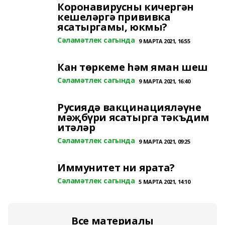
Коронавирусны кичергән
кешеләргә прививка
ясатыргамы, юкмы?
Сәламәтлек сагында
9 МАРТА 2021, 16:55
Кан төркеме һәм яман шеш
Сәламәтлек сагында
9 МАРТА 2021, 16:40
Русиядә вакцинацияләүне
мәҗбүри ясатырга тәкъдим
итәләр
Сәламәтлек сагында
9 МАРТА 2021, 09:25
Иммунитет ни ярата?
Сәламәтлек сагында
5 МАРТА 2021, 14:10
Все материалы