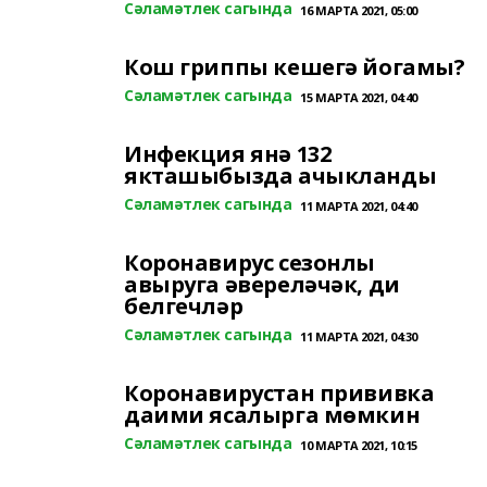
Сәламәтлек сагында
16 МАРТА 2021, 05:00
Кош гриппы кешегә йогамы?
Сәламәтлек сагында
15 МАРТА 2021, 04:40
Инфекция янә 132
якташыбызда ачыкланды
Сәламәтлек сагында
11 МАРТА 2021, 04:40
Коронавирус сезонлы
авыруга әвереләчәк, ди
белгечләр
Сәламәтлек сагында
11 МАРТА 2021, 04:30
Коронавирустан прививка
даими ясалырга мөмкин
Сәламәтлек сагында
10 МАРТА 2021, 10:15